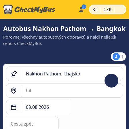
|
|
Kč
CZK
Autobus Nakhon Pathom → Bangkok
Porovnej všechny autobusových dopravců a najdi nejlepší
cenu s CheckMyBus
1