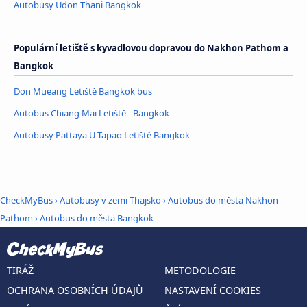
Autobusy Udon Thani Bangkok
Populární letiště s kyvadlovou dopravou do Nakhon Pathom a
Bangkok
Don Mueang Letiště Bangkok bus
Autobus Chiang Mai Letiště - Bangkok
Autobusy Pattaya U-Tapao Letiště Bangkok
CheckMyBus
›
Autobusy v zemi Thajsko
›
Autobus do města Nakhon
Pathom
›
Autobus do města Bangkok
TIRÁŽ
METODOLOGIE
OCHRANA OSOBNÍCH ÚDAJŮ
NASTAVENÍ COOKIES