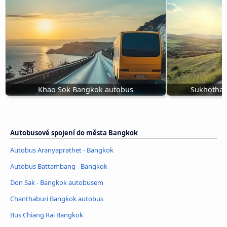
Khao Sok Bangkok autobus
Sukhothaj
Autobusové spojení do města Bangkok
Autobus Aranyaprathet - Bangkok
Autobus Battambang - Bangkok
Don Sak - Bangkok autobusem
Chanthaburi Bangkok autobus
Bus Chiang Rai Bangkok