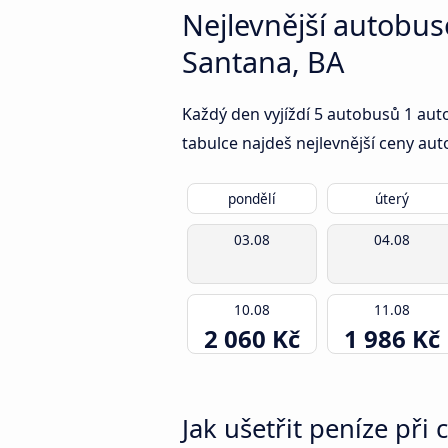
Nejlevnější autobus
Santana, BA
Každý den vyjíždí 5 autobusů 1 aut
tabulce najdeš nejlevnější ceny aut
pondělí
úterý
03.08
04.08
10.08
11.08
2 060 Kč
1 986 Kč
Jak ušetřit peníze při