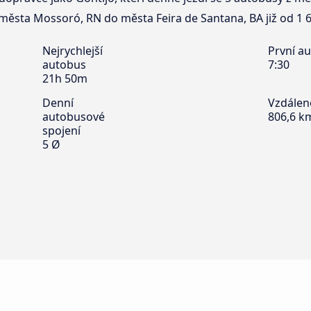
 města Mossoró, RN do města Feira de Santana, BA již od 1 6
Nejrychlejší
První a
autobus
7:30
21h 50m
Denní
Vzdálen
autobusové
806,6 k
spojení
5 Ø