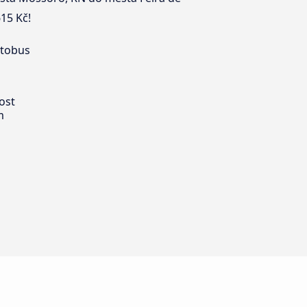
15 Kč!
utobus
ost
m