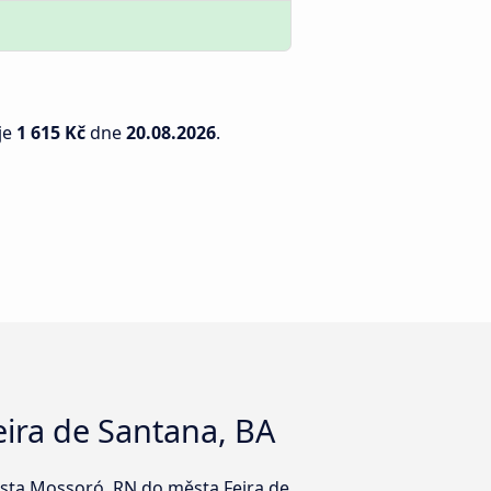
je
1 615 Kč
dne
20.08.2026
.
ira de Santana, BA
města Mossoró, RN do města Feira de