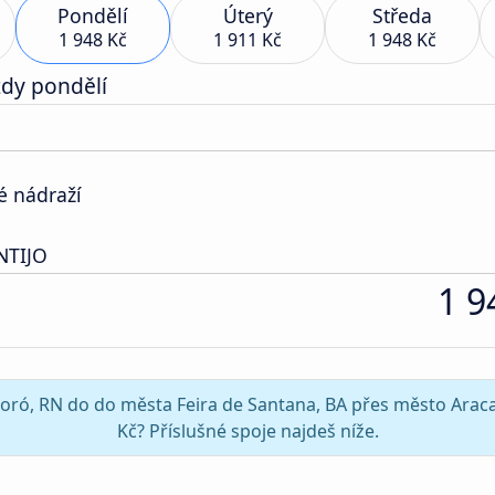
Pondělí
Úterý
Středa
1 948 Kč
1 911 Kč
1 948 Kč
zdy pondělí
é nádraží
NTIJO
1 9
soró, RN do do města Feira de Santana, BA přes město Araca
Kč? Příslušné spoje najdeš níže.