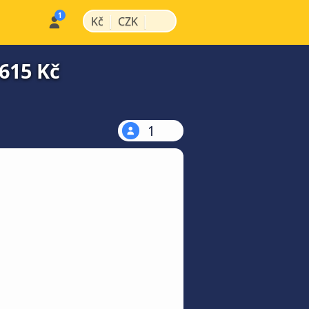
|
|
Kč
CZK
615 Kč
1