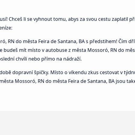
í! Chceš li se vyhnout tomu, abys za svou cestu zaplatil př
eníze:
ó, RN do města Feira de Santana, BA s předstihem! Čím dříve
, že budeš mít místo v autobuse z města Mossoró, RN do měst
poslední chvíli nebo přímo na nádraží.
době dopravní špičky. Místo o víkendu zkus cestovat v týdnu
z města Mossoró, RN do města Feira de Santana, BA jsou také