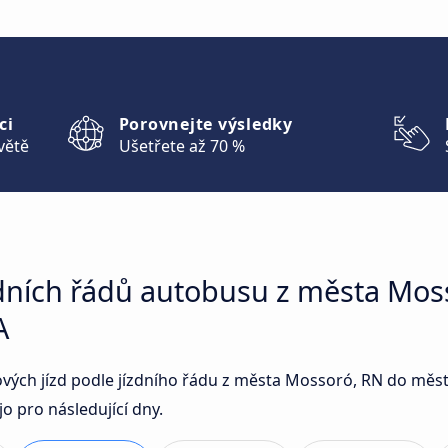
ci
Porovnejte výsledky
větě
Ušetřete až 70 %
zdních řádů autobusu z města Mos
A
ových jízd podle jízdního řádu z města Mossoró, RN do měs
 pro následující dny.