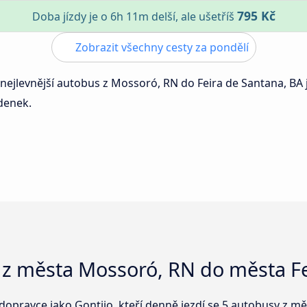
795 Kč
Doba jízdy je o 6h 11m delší, ale ušetříš
Zobrazit všechny cesty za pondělí
 nejlevnější autobus z Mossoró, RN do Feira de Santana, BA 
zdenek.
 z města Mossoró, RN do města Fe
dopravce jako Gontijo, kteří denně jezdí se 5 autobusy z 