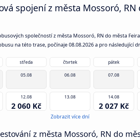
ová spojení z města Mossoró, RN 
obusových společností z města Mossoró, RN do města Feira d
obusu na této trase, počínaje
08.08.2026
a pro následující d
středa
čtvrtek
pátek
05.08
06.08
07.08
12.08
13.08
14.08
2 060 Kč
2 027 Kč
Zobrazit více dní
 cestování z města Mossoró, RN do měs