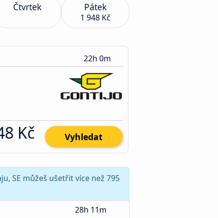
Čtvrtek
Pátek
1 948 Kč
22h 0m
48 Kč
Vyhledat
ju, SE můžeš ušetřit více než 795
28h 11m