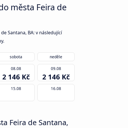
do města Feira de
e Santana, BA: v následující
ny.
sobota
neděle
08.08
09.08
2 146 Kč
2 146 Kč
15.08
16.08
ta Feira de Santana,