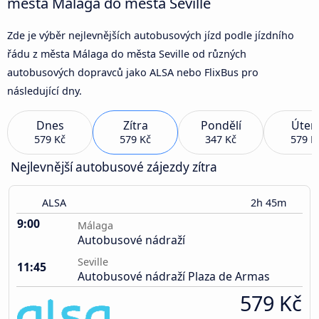
města Málaga do města Seville
Zde je výběr nejlevnějších autobusových jízd podle jízdního
řádu z města Málaga do města Seville od různých
autobusových dopravců jako ALSA nebo FlixBus pro
následující dny.
Dnes
Zítra
Pondělí
Úter
579 Kč
579 Kč
347 Kč
579 K
Nejlevnější autobusové zájezdy zítra
ALSA
2h 45m
9:00
Málaga
Autobusové nádraží
Seville
11:45
Autobusové nádraží Plaza de Armas
579 Kč