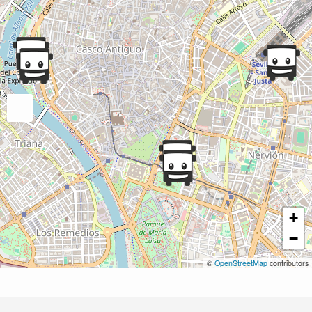
+
−
©
OpenStreetMap
contributors