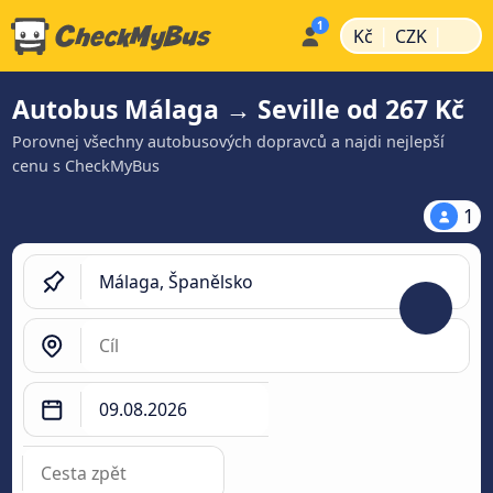
|
|
Kč
CZK
Autobus Málaga → Seville od 267 Kč
Porovnej všechny autobusových dopravců a najdi nejlepší
cenu s CheckMyBus
1