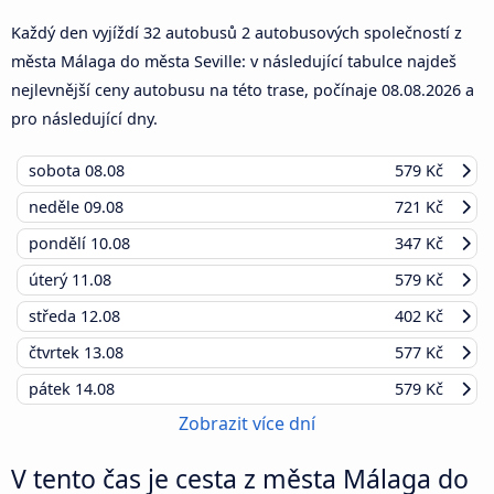
Každý den vyjíždí 32 autobusů 2 autobusových společností z
města Málaga do města Seville: v následující tabulce najdeš
nejlevnější ceny autobusu na této trase, počínaje
08.08.2026
a
pro následující dny.
sobota
08.08
579 Kč
neděle
09.08
721 Kč
pondělí
10.08
347 Kč
úterý
11.08
579 Kč
středa
12.08
402 Kč
čtvrtek
13.08
577 Kč
pátek
14.08
579 Kč
Zobrazit více dní
V tento čas je cesta z města Málaga do