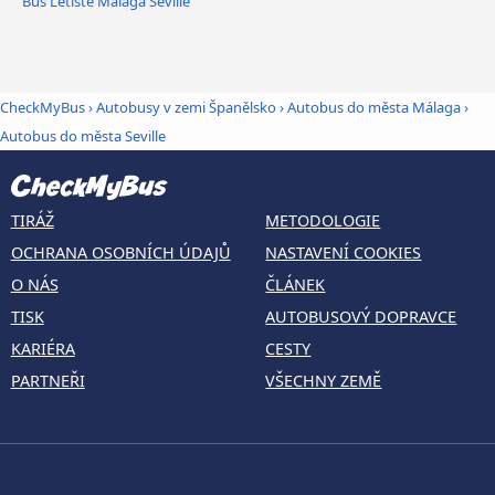
Bus Letiště Málaga Seville
CheckMyBus
›
Autobusy v zemi Španělsko
›
Autobus do města Málaga
›
Autobus do města Seville
TIRÁŽ
METODOLOGIE
OCHRANA OSOBNÍCH ÚDAJŮ
NASTAVENÍ COOKIES
O NÁS
ČLÁNEK
TISK
AUTOBUSOVÝ DOPRAVCE
KARIÉRA
CESTY
PARTNEŘI
VŠECHNY ZEMĚ