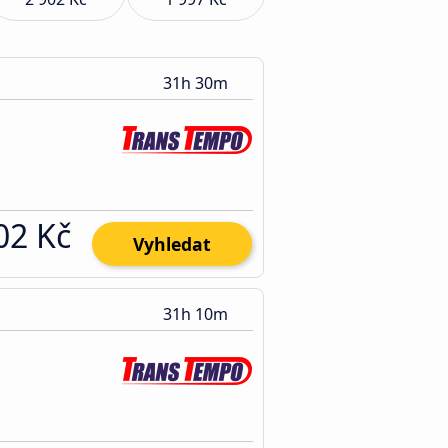
31h 30m
02 Kč
Vyhledat
31h 10m