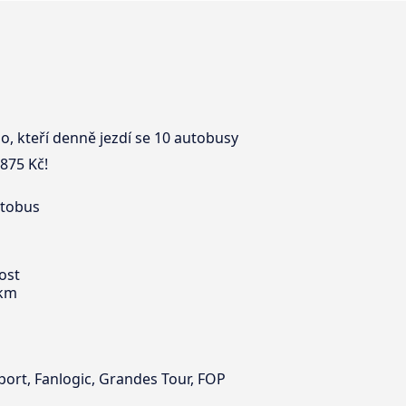
, kteří denně jezdí se 10 autobusy
875 Kč!
utobus
ost
 km
port, Fanlogic, Grandes Tour, FOP