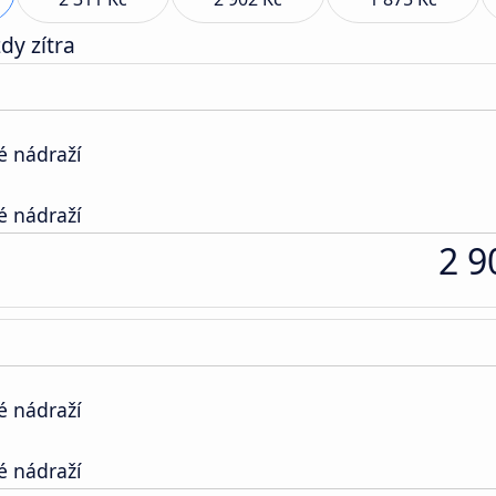
dy zítra
é nádraží
é nádraží
2 9
é nádraží
é nádraží