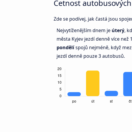
Četnost autobusových
Zde se podívej, jak častá jsou spo
Nejvytíženějším dnem je
úterý
, k
města Kyjev jezdí denně více než
pondělí
spojů nejméně, když mezi
jezdí denně pouze 3 autobusů.