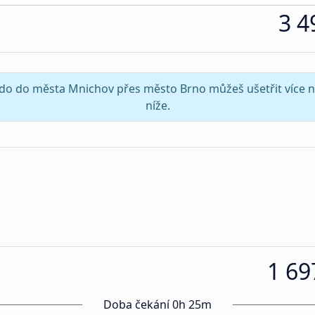
3 4
ev do do města Mnichov přes město Brno můžeš ušetřit více n
níže.
1 69
Doba čekání 0h 25m