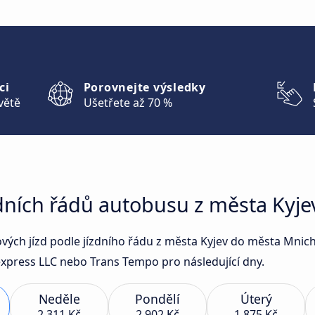
ci
Porovnejte výsledky
větě
Ušetřete až 70 %
zdních řádů autobusu z města Kyj
sových jízd podle jízdního řádu z města Kyjev do města Mn
express LLC nebo Trans Tempo pro následující dny.
Neděle
Pondělí
Úterý
2 311 Kč
2 902 Kč
1 875 Kč