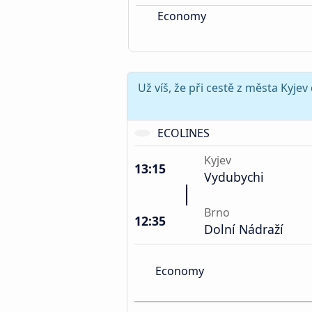
Economy
Už víš, že při cestě z města Kyj
ECOLINES
Kyjev
13:15
Vydubychi
Brno
12:35
Dolní Nádraží
Economy