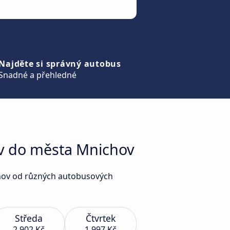
Najděte si správný autobus
Snadné a přehledné
ev do města Mnichov
ichov od různých autobusových
Středa
Čtvrtek
2 902 Kč
1 997 Kč