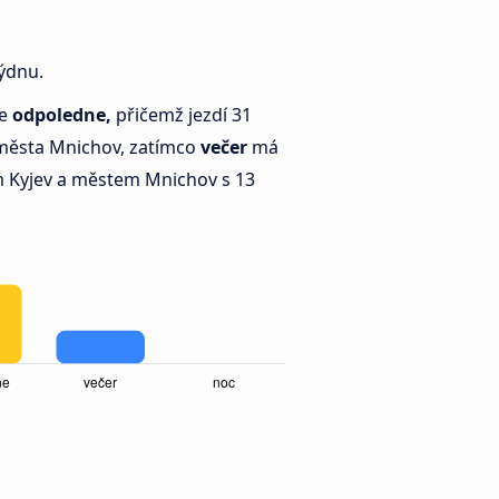
týdnu.
je
odpoledne,
přičemž jezdí 31
města Mnichov, zatímco
večer
má
 Kyjev a městem Mnichov s 13