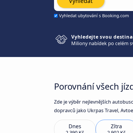
Vyhledat
Vyhledat ubytování s Booking.com
Vyhledejte svou destina
Miliony nabídek po celém s
Porovnání všech jí
Zde je výběr nejlevnějších autobu
dopravců jako Ukrpas Travel, Avto
Dnes
Zítra
2 390 Kč
2 902 Kč