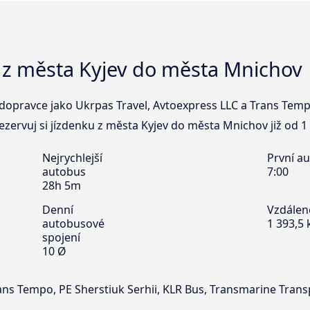
 z města Kyjev do města Mnichov
dopravce jako Ukrpas Travel, Avtoexpress LLC a Trans Tempo
zervuj si jízdenku z města Kyjev do města Mnichov již od 1 
Nejrychlejší
První a
autobus
7:00
28h 5m
Denní
Vzdálen
autobusové
1 393,5
spojení
10 Ø
ans Tempo, PE Sherstiuk Serhii, KLR Bus, Transmarine Trans