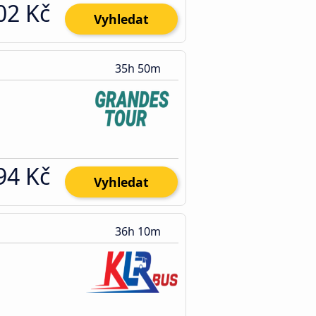
02 Kč
Vyhledat
35h 50m
94 Kč
Vyhledat
36h 10m