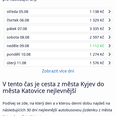
středa
05.08
1 138 Kč
čtvrtek
06.08
1 329 Kč
pátek
07.08
3 335 Kč
sobota
08.08
2 597 Kč
neděle
09.08
1 112 Kč
pondělí
10.08
1 274 Kč
úterý
11.08
1 576 Kč
Zobrazit více dní
V tento čas je cesta z města Kyjev do
města Katovice nejlevnější
Podívej se zde, na který den a v kterou denní dobu najdeš na
následujících 30 dní nejlevnější autobusovou jízdenku z města