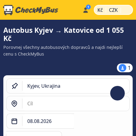
|
|
Kč
CZK
Autobus Kyjev → Katovice od 1 055
Kč
Porovnej všechny autobusových dopravců a najdi nejlepší
cenu s CheckMyBus
1