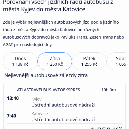
Porovnání všech jízdních řádů autobusu z
města Kyjev do města Katovice
Zde je výběr nejlevnějších autobusových jízd podle jízdního
řádu z města Kyjev do města Katovice od různých
autobusových dopravců jako Pavluks Trans, Zesen Trans nebo
AGAT pro následující dny.
Dnes
Zítra
Pátek
Sobot
1 138 Kč
1 250 Kč
1 255 Kč
1 055 
Nejlevnější autobusové zájezdy zítra
ATLASTRAVELBUS-AVTOEKSPRES
19h 0m
13:40
Kyjev
Ústřední autobusové nádraží
Katovice
7:40
Ústřední autobusové nádraží