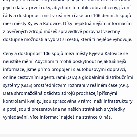
jejich data z první ruky, abychom ti mohli zobrazit ceny, jízdní
řády a dostupnost míst v reálném čase pro 106 denních spojů
mezi městy Kyjev a Katovice. Díky nejaktuálnějším informacím
z ověřených zdrojů můžeš spravedlivě porovnat všechny
dostupné možnosti a vybrat si cestu, která ti nejlépe vyhovuje.
Ceny a dostupnost 106 spojů mezi městy Kyjev a Katovice se
neustále mění. Abychom ti mohli poskytnout nejaktuálnější
informace, jsme přímo propojeni s autobusovými dopravci,
online cestovními agenturami (OTA) a globálními distribučními
systémy (GDS) prostřednictvím rozhraní v reálném čase (API).
Data shromážděná z těchto zdrojů procházejí přísnými
kontrolami kvality, jsou zpracována v rámci naší infrastruktury
a poté jsou ti prezentována na našich stránkách s výsledky
vyhledávání. Více informací najdeš na stránce O nás.