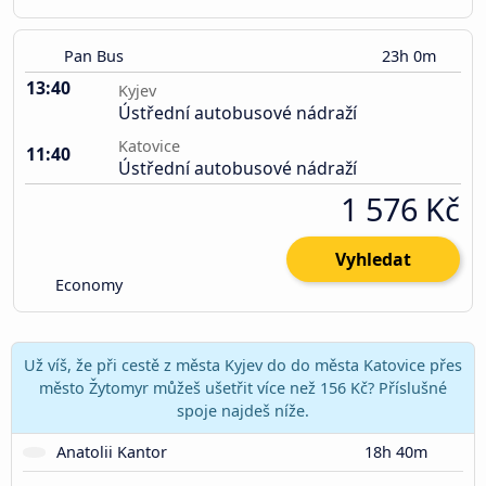
Pan Bus
23h 0m
13:40
Kyjev
Ústřední autobusové nádraží
Katovice
11:40
Ústřední autobusové nádraží
1 576 Kč
Vyhledat
Economy
Už víš, že při cestě z města Kyjev do do města Katovice přes
město Žytomyr můžeš ušetřit více než 156 Kč? Příslušné
spoje najdeš níže.
Anatolii Kantor
18h 40m