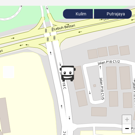
Kulim
Putrajaya
+
−