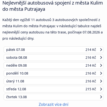
Nejlevnější autobusová spojení z města Kulim
do města Putrajaya
Každý den vyjíždí 11 autobusů 3 autobusových společností z
města Kulim do města Putrajaya: v následující tabulce najdeš
nejlevnější ceny autobusu na této trase, počínaje
07.08.2026
a
pro následující dny.
pátek
07.08
214 Kč
sobota
08.08
216 Kč
neděle
09.08
214 Kč
pondělí
10.08
216 Kč
úterý
11.08
216 Kč
středa
12.08
215 Kč
čtvrtek
13.08
Zobrazit více dní