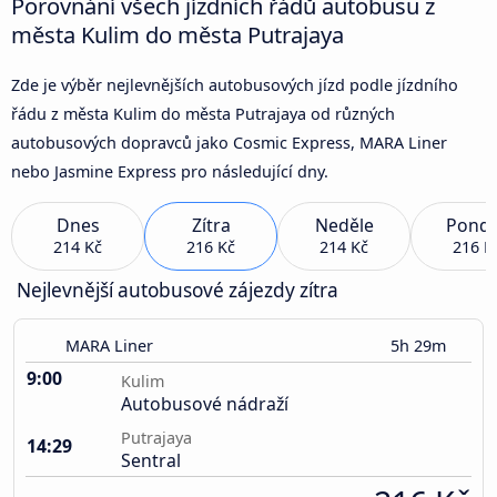
Porovnání všech jízdních řádů autobusu z
města Kulim do města Putrajaya
Zde je výběr nejlevnějších autobusových jízd podle jízdního
řádu z města Kulim do města Putrajaya od různých
autobusových dopravců jako Cosmic Express, MARA Liner
nebo Jasmine Express pro následující dny.
Dnes
Zítra
Neděle
Pondě
214 Kč
216 Kč
214 Kč
216 K
Nejlevnější autobusové zájezdy zítra
MARA Liner
5h 29m
9:00
Kulim
Autobusové nádraží
Putrajaya
14:29
Sentral