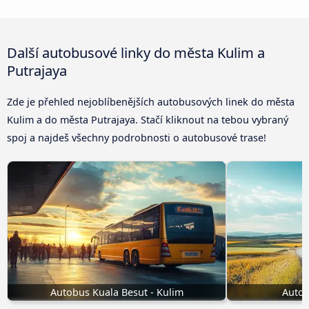
Další autobusové linky do města Kulim a
Putrajaya
Zde je přehled nejoblíbenějších autobusových linek do města
Kulim a do města Putrajaya. Stačí kliknout na tebou vybraný
spoj a najdeš všechny podrobnosti o autobusové trase!
Autobus Kuala Besut - Kulim
Autob