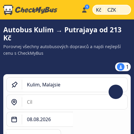
|
|
Kč
CZK
Autobus Kulim → Putrajaya od 213
Kč
Porovnej všechny autobusových dopravců a najdi nejlepší
cenu s CheckMyBus
1