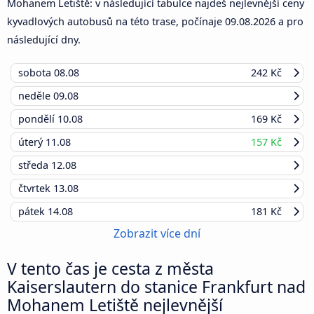
Mohanem Letiště: v následující tabulce najdeš nejlevnější ceny
kyvadlových autobusů na této trase, počínaje
09.08.2026
a pro
následující dny.
sobota
08.08
242 Kč
neděle
09.08
pondělí
10.08
169 Kč
úterý
11.08
157 Kč
středa
12.08
čtvrtek
13.08
pátek
14.08
181 Kč
Zobrazit více dní
V tento čas je cesta z města
Kaiserslautern do stanice Frankfurt nad
Mohanem Letiště nejlevnější