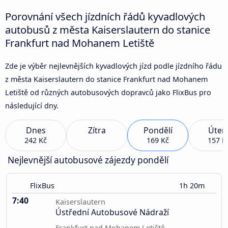
Porovnání všech jízdních řádů kyvadlových
autobusů z města Kaiserslautern do stanice
Frankfurt nad Mohanem Letiště
Zde je výběr nejlevnějších kyvadlových jízd podle jízdního řádu
z města Kaiserslautern do stanice Frankfurt nad Mohanem
Letiště od různých autobusových dopravců jako FlixBus pro
následující dny.
Dnes
Zítra
Pondělí
Úter
242 Kč
169 Kč
157 K
Nejlevnější autobusové zájezdy pondělí
FlixBus
1h 20m
7:40
Kaiserslautern
Ústřední Autobusové Nádraží
Frankfurt nad Mohanem Letiště