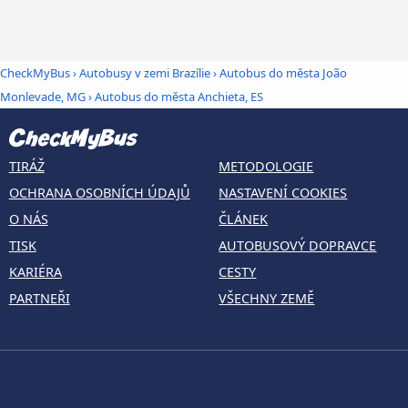
CheckMyBus
›
Autobusy v zemi Brazílie
›
Autobus do města João
Monlevade, MG
›
Autobus do města Anchieta, ES
TIRÁŽ
METODOLOGIE
OCHRANA OSOBNÍCH ÚDAJŮ
NASTAVENÍ COOKIES
O NÁS
ČLÁNEK
TISK
AUTOBUSOVÝ DOPRAVCE
KARIÉRA
CESTY
PARTNEŘI
VŠECHNY ZEMĚ