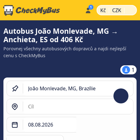
|
|
Kč
CZK
Autobus João Monlevade, MG →
Anchieta, ES od 406 Kč
Porovnej všechny autobusových dopravců a najdi nejlepší
cenu s CheckMyBus
1