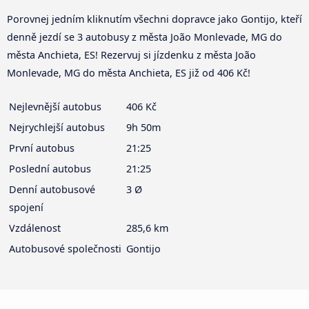
Porovnej jedním kliknutím všechni dopravce jako Gontijo, kteří
denně jezdí se 3 autobusy z města João Monlevade, MG do
města Anchieta, ES! Rezervuj si jízdenku z města João
Monlevade, MG do města Anchieta, ES již od 406 Kč!
Nejlevnější autobus
406 Kč
Nejrychlejší autobus
9h 50m
První autobus
21:25
Poslední autobus
21:25
Denní autobusové
3 Ø
spojení
Vzdálenost
285,6 km
Autobusové společnosti
Gontijo