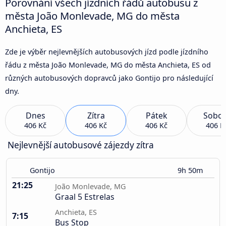
Porovnání všech jízdních řádů autobusu z
města João Monlevade, MG do města
Anchieta, ES
Zde je výběr nejlevnějších autobusových jízd podle jízdního
řádu z města João Monlevade, MG do města Anchieta, ES od
různých autobusových dopravců jako Gontijo pro následující
dny.
Dnes
Zítra
Pátek
Sobot
406 Kč
406 Kč
406 Kč
406 K
Nejlevnější autobusové zájezdy zítra
Gontijo
9h 50m
21:25
João Monlevade, MG
Graal 5 Estrelas
Anchieta, ES
7:15
Bus Stop