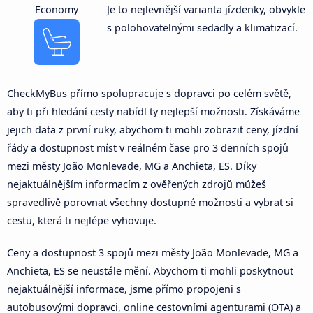
Economy
Je to nejlevnější varianta jízdenky, obvykle
s polohovatelnými sedadly a klimatizací.
CheckMyBus přímo spolupracuje s dopravci po celém světě,
aby ti při hledání cesty nabídl ty nejlepší možnosti. Získáváme
jejich data z první ruky, abychom ti mohli zobrazit ceny, jízdní
řády a dostupnost míst v reálném čase pro 3 denních spojů
mezi městy João Monlevade, MG a Anchieta, ES. Díky
nejaktuálnějším informacím z ověřených zdrojů můžeš
spravedlivě porovnat všechny dostupné možnosti a vybrat si
cestu, která ti nejlépe vyhovuje.
Ceny a dostupnost 3 spojů mezi městy João Monlevade, MG a
Anchieta, ES se neustále mění. Abychom ti mohli poskytnout
nejaktuálnější informace, jsme přímo propojeni s
autobusovými dopravci, online cestovními agenturami (OTA) a