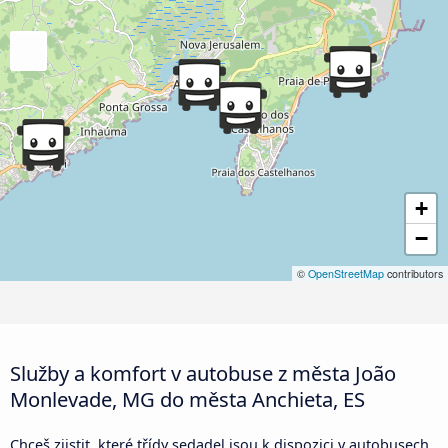
+
−
©
OpenStreetMap
contributors
Služby a komfort v autobuse z města João
Monlevade, MG do města Anchieta, ES
Chceš zjistit, které třídy sedadel jsou k dispozici v autobusech