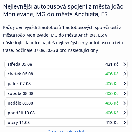
Nejlevnější autobusová spojení z města João
Monlevade, MG do města Anchieta, ES
Každý den vyjíždí 3 autobusů 1 autobusových společností z
města João Monlevade, MG do města Anchieta, ES: v
následující tabulce najdeš nejlevnější ceny autobusu na této
trase, počínaje
07.08.2026
a pro následující dny.
středa
05.08
421 Kč
čtvrtek
06.08
406 Kč
pátek
07.08
406 Kč
sobota
08.08
406 Kč
neděle
09.08
406 Kč
pondělí
10.08
406 Kč
úterý
11.08
413 Kč
Zobrazit více dní