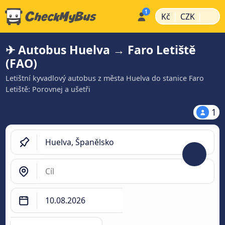
|
|
Kč
CZK
✈ Autobus Huelva → Faro Letiště
(FAO)
Letištní kyvadlový autobus z města Huelva do stanice Faro
Letiště: Porovnej a ušetři
1