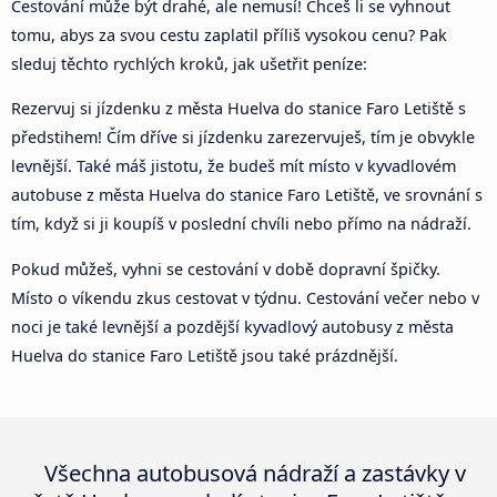
Cestování může být drahé, ale nemusí! Chceš li se vyhnout
tomu, abys za svou cestu zaplatil příliš vysokou cenu? Pak
sleduj těchto rychlých kroků, jak ušetřit peníze:
Rezervuj si jízdenku z města Huelva do stanice Faro Letiště s
předstihem! Čím dříve si jízdenku zarezervuješ, tím je obvykle
levnější. Také máš jistotu, že budeš mít místo v kyvadlovém
autobuse z města Huelva do stanice Faro Letiště, ve srovnání s
tím, když si ji koupíš v poslední chvíli nebo přímo na nádraží.
Pokud můžeš, vyhni se cestování v době dopravní špičky.
Místo o víkendu zkus cestovat v týdnu. Cestování večer nebo v
noci je také levnější a pozdější kyvadlový autobusy z města
Huelva do stanice Faro Letiště jsou také prázdnější.
Všechna autobusová nádraží a zastávky v