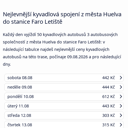
Nejlevnější kyvadlová spojení z města Huelva
do stanice Faro Letiště
Každý den vyjíždí 50 kyvadlových autobusů 3 autobusových
společností z města Huelva do stanice Faro Letiště: v
následující tabulce najdeš nejlevnější ceny kyvadlových
autobusů na této trase, počínaje
09.08.2026
a pro následující
dny.
sobota
08.08
442 Kč
neděle
09.08
444 Kč
pondělí
10.08
612 Kč
úterý
11.08
443 Kč
středa
12.08
303 Kč
čtvrtek
13.08
315 Kč