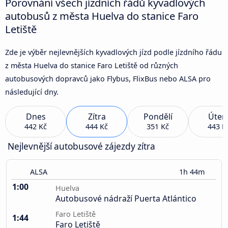
Porovnání všech jízdních řádů kyvadlových
autobusů z města Huelva do stanice Faro
Letiště
Zde je výběr nejlevnějších kyvadlových jízd podle jízdního řádu
z města Huelva do stanice Faro Letiště od různých
autobusových dopravců jako Flybus, FlixBus nebo ALSA pro
následující dny.
Dnes
Zítra
Pondělí
Úter
442 Kč
444 Kč
351 Kč
443 K
Nejlevnější autobusové zájezdy zítra
ALSA
1h 44m
1:00
Huelva
Autobusové nádraží Puerta Atlántico
Faro Letiště
1:44
Faro Letiště