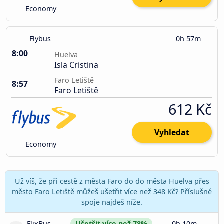
Economy
Flybus
0h 57m
8:00
Huelva
Isla Cristina
Faro Letiště
8:57
Faro Letiště
612 Kč
Vyhledat
Economy
Už víš, že při cestě z města Faro do do města Huelva přes
město Faro Letiště můžeš ušetřit více než 348 Kč? Příslušné
spoje najdeš níže.
FlixBus
Ušetřit více než 78%
0h 10m