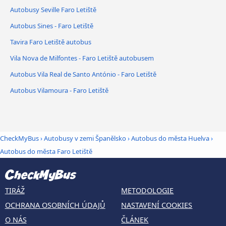
Autobusy Seville Faro Letiště
Autobus Sines - Faro Letiště
Tavira Faro Letiště autobus
Vila Nova de Milfontes - Faro Letiště autobusem
Autobus Vila Real de Santo António - Faro Letiště
Autobus Vilamoura - Faro Letiště
CheckMyBus
›
Autobusy v zemi Španělsko
›
Autobus do města Huelva
›
Autobus do města Faro Letiště
TIRÁŽ
METODOLOGIE
OCHRANA OSOBNÍCH ÚDAJŮ
NASTAVENÍ COOKIES
O NÁS
ČLÁNEK