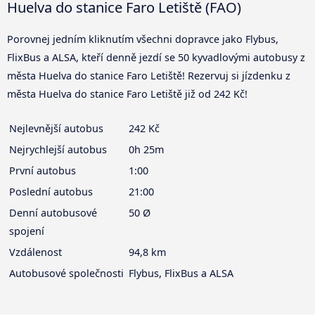
Huelva do stanice Faro Letiště (FAO)
Porovnej jedním kliknutím všechni dopravce jako Flybus,
FlixBus a ALSA, kteří denně jezdí se 50 kyvadlovými autobusy z
města Huelva do stanice Faro Letiště! Rezervuj si jízdenku z
města Huelva do stanice Faro Letiště již od 242 Kč!
Nejlevnější autobus
242 Kč
Nejrychlejší autobus
0h 25m
První autobus
1:00
Poslední autobus
21:00
Denní autobusové
50 Ø
spojení
Vzdálenost
94,8 km
Autobusové společnosti
Flybus, FlixBus a ALSA