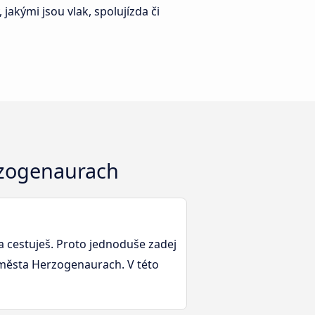
akými jsou vlak, spolujízda či
erzogenaurach
a cestuješ. Proto jednoduše zadej
o města Herzogenaurach. V této