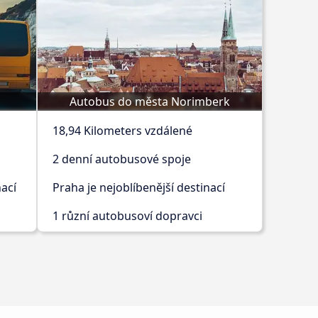
Autobus do města Norimberk
18,94 Kilometers vzdálené
2 denní autobusové spoje
nací
Praha je nejoblíbenější destinací
1 různí autobusoví dopravci