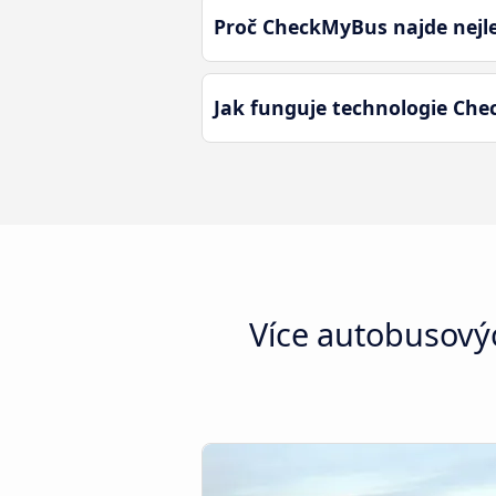
Proč CheckMyBus najde nejl
Jak funguje technologie Ch
Více autobusovýc