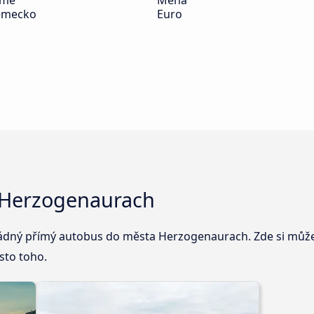
emě
Měna
ěmecko
Euro
a Herzogenaurach
žádný přímý autobus do města Herzogenaurach. Zde si může
sto toho.