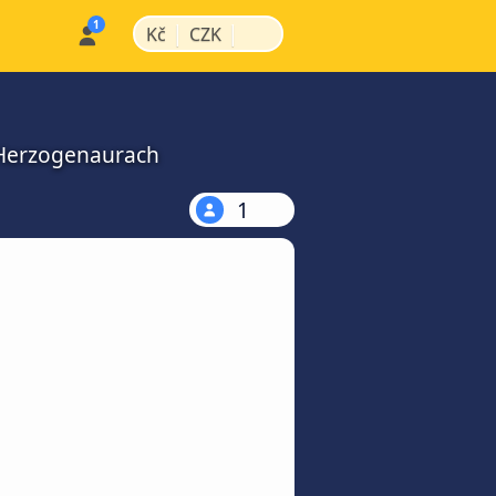
|
|
Kč
CZK
 Herzogenaurach
1