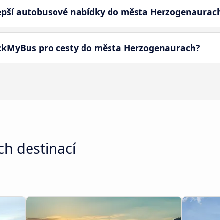
epší autobusové nabídky do města Herzogenaurac
eckMyBus pro cesty do města Herzogenaurach?
h destinací