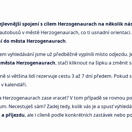
ejlevnější spojení s cílem Herzogenaurach na několik nás
autobusů v městě Herzogenaurach, co ti usnadní orientaci.
ní do města Herzogenaurach
.
em vyhledávání jsme už předběžně vyplnili místo odjezdu. Je
 města Herzogenaurach
, stačí kliknout na šipku a změnit 
cně si většina lidí rezervuje cestu 3 až 7 dní předem. Pokud
 v kalendáři.
a Herzogenaurach zase vracet? V tom případě se rovnou podí
um. Necestuješ sám? Zadej tedy, kolik vás je a spusť vyhled
 a příjezdu
, ale i cíleně podle konkrétních zastávek nebo p