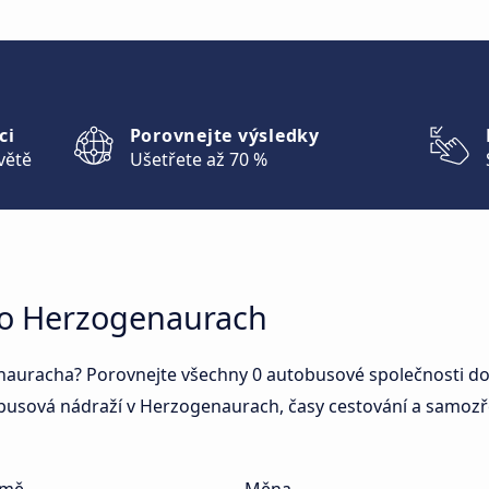
ci
Porovnejte výsledky
větě
Ušetřete až 70 %
do Herzogenaurach
auracha? Porovnejte všechny 0 autobusové společnosti do
obusová nádraží v Herzogenaurach, časy cestování a samozř