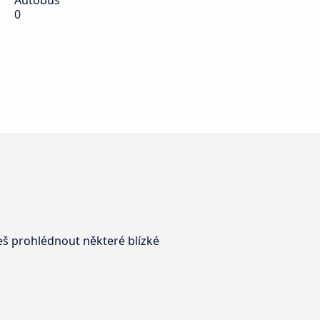
Autobus
0
š prohlédnout některé blízké