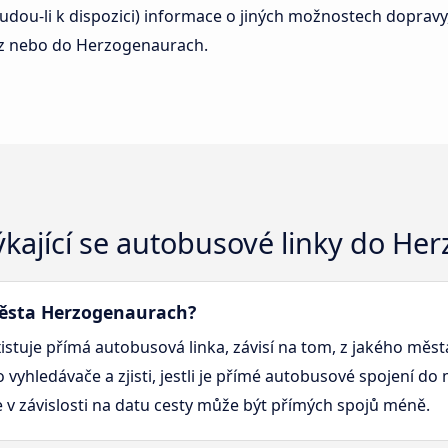
ou-li k dispozici) informace o jiných možnostech dopravy, j
ě z nebo do Herzogenaurach.
týkající se autobusové linky do H
města Herzogenaurach?
tuje přímá autobusová linka, závisí na tom, z jakého měst
vyhledávače a zjisti, jestli je přímé autobusové spojení d
e v závislosti na datu cesty může být přímých spojů méně.