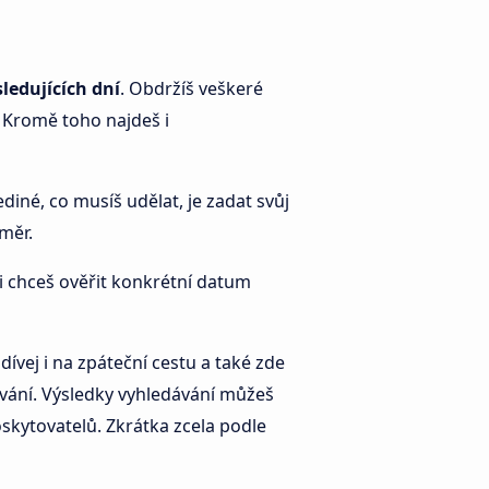
ledujících dní
. Obdržíš veškeré
 Kromě toho najdeš i
diné, co musíš udělat, je zadat svůj
směr.
 si chceš ověřit konkrétní datum
vej i na zpáteční cestu a také zde
ávání. Výsledky vyhledávání můžeš
oskytovatelů. Zkrátka zcela podle