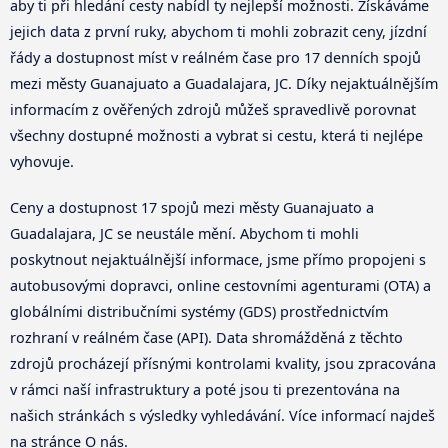
aby ti při hledání cesty nabídl ty nejlepší možnosti. Získáváme
jejich data z první ruky, abychom ti mohli zobrazit ceny, jízdní
řády a dostupnost míst v reálném čase pro 17 denních spojů
mezi městy Guanajuato a Guadalajara, JC. Díky nejaktuálnějším
informacím z ověřených zdrojů můžeš spravedlivě porovnat
všechny dostupné možnosti a vybrat si cestu, která ti nejlépe
vyhovuje.
Ceny a dostupnost 17 spojů mezi městy Guanajuato a
Guadalajara, JC se neustále mění. Abychom ti mohli
poskytnout nejaktuálnější informace, jsme přímo propojeni s
autobusovými dopravci, online cestovními agenturami (OTA) a
globálními distribučními systémy (GDS) prostřednictvím
rozhraní v reálném čase (API). Data shromážděná z těchto
zdrojů procházejí přísnými kontrolami kvality, jsou zpracována
v rámci naší infrastruktury a poté jsou ti prezentována na
našich stránkách s výsledky vyhledávání. Více informací najdeš
na stránce O nás.