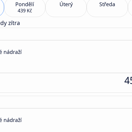
Pondělí
Úterý
Středa
439 Kč
dy zítra
é nádraží
4
é nádraží