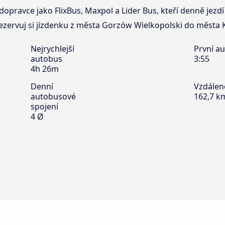
dopravce jako FlixBus, Maxpol a Lider Bus, kteří denně jez
zervuj si jízdenku z města Gorzów Wielkopolski do města K
Nejrychlejší
První a
autobus
3:55
4h 26m
Denní
Vzdálen
autobusové
162,7 k
spojení
4 Ø