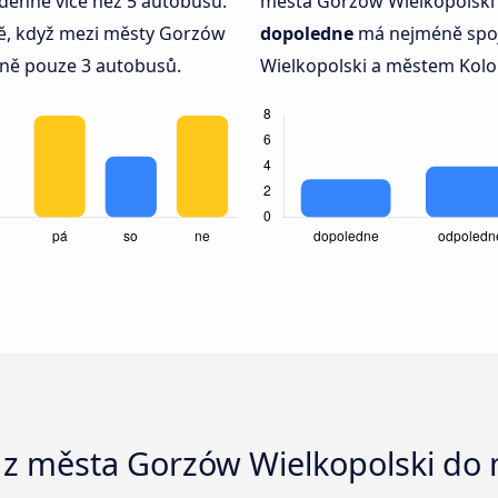
denně více než 5 autobusů.
města Gorzów Wielkopolski 
, když mezi městy Gorzów
dopoledne
má nejméně spo
nně pouze 3 autobusů.
Wielkopolski a městem Kolo
 z města Gorzów Wielkopolski do