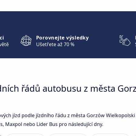
ci
Porovnejte výsledky
větě
Ušetřete až 70 %
zdních řádů autobusu z města Gor
sových jízd podle jízdního řádu z města Gorzów Wielkopolsk
, Maxpol nebo Lider Bus pro následující dny.