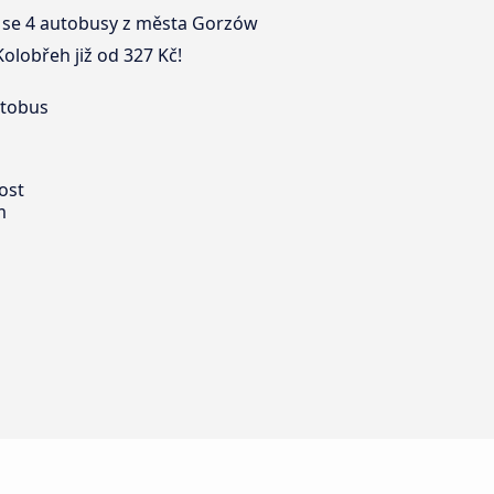
dí se 4 autobusy z města Gorzów
olobřeh již od 327 Kč!
utobus
ost
m