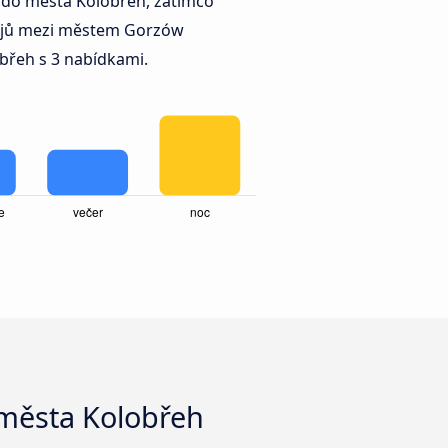
do města Kolobřeh, zatímco
jů mezi městem Gorzów
břeh s 3 nabídkami.
 města Kolobřeh