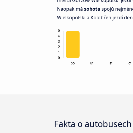
města Gorzów Wielkopolski jezdí 
Naopak má
sobota
spojů nejméně
Wielkopolski a Kolobřeh jezdí de
Fakta o autobusech