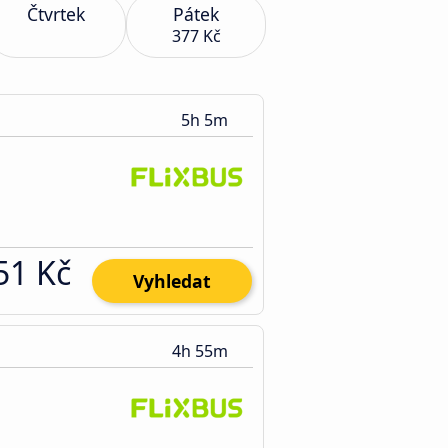
Čtvrtek
Pátek
377 Kč
5h 5m
51 Kč
Vyhledat
4h 55m