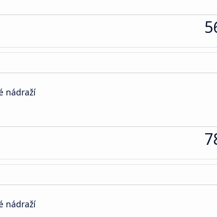
5
é nádraží
7
é nádraží