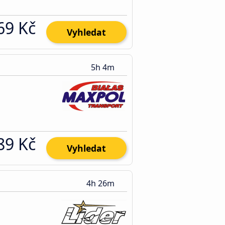
69 Kč
Vyhledat
5h 4m
89 Kč
Vyhledat
4h 26m