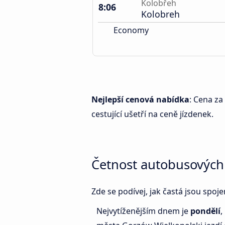
Kolobřeh
8:06
Kolobreh
Economy
Nejlepší cenová nabídka
: Cena za
cestující ušetří na ceně jízdenek.
Četnost autobusových
Zde se podívej, jak častá jsou spo
Nejvytíženějším dnem je
pondělí
,