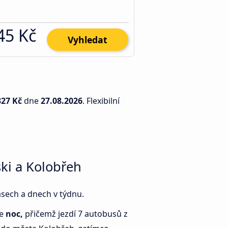
45 Kč
Vyhledat
327 Kč
dne
27.08.2026
. Flexibilní
ki a Kolobřeh
asech a dnech v týdnu.
je
noc,
přičemž jezdí 7 autobusů z