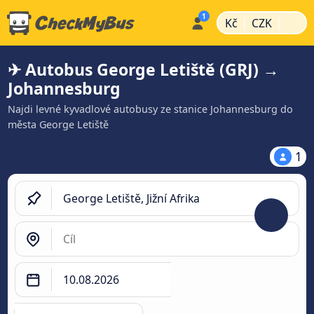
|
|
Kč
CZK
✈ Autobus George Letiště (GRJ) →
Johannesburg
Najdi levné kyvadlové autobusy ze stanice Johannesburg do
města George Letiště
1