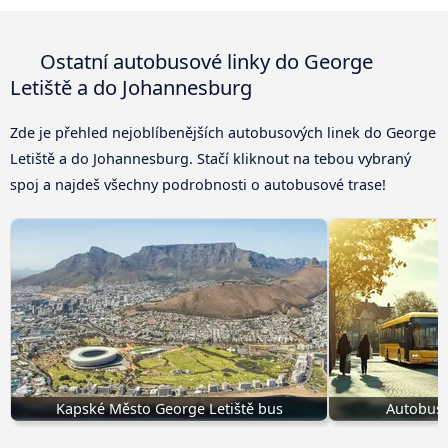
Ostatní autobusové linky do George
Letiště a do Johannesburg
Zde je přehled nejoblíbenějších autobusových linek do George
Letiště a do Johannesburg. Stačí kliknout na tebou vybraný
spoj a najdeš všechny podrobnosti o autobusové trase!
Kapské Město George Letiště bus
Autobus 