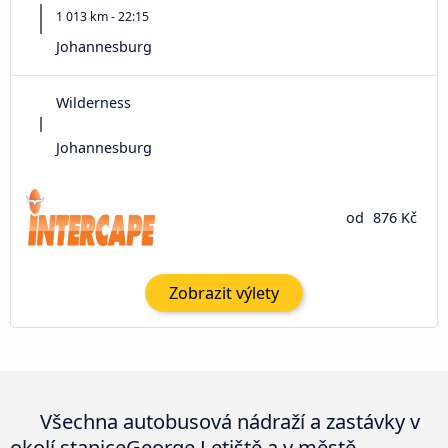
1 013 km - 22:15
Johannesburg
Wilderness
Johannesburg
od
876 Kč
Zobrazit výlety
Všechna autobusová nádraží a zastávky v
okolí staniceGeorge Letiště a v městě