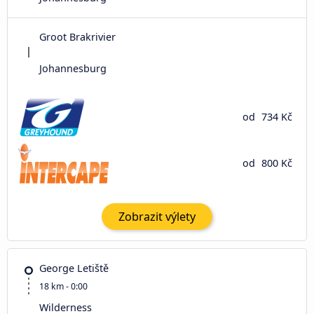
Groot Brakrivier
Johannesburg
od
734 Kč
od
800 Kč
Zobrazit výlety
George Letiště
18 km - 0:00
Wilderness