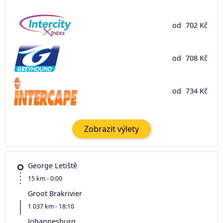
od
702 Kč
od
708 Kč
od
734 Kč
Zobrazit výlety
George Letiště
15 km - 0:00
Groot Brakrivier
1 037 km - 18:10
Johannesburg