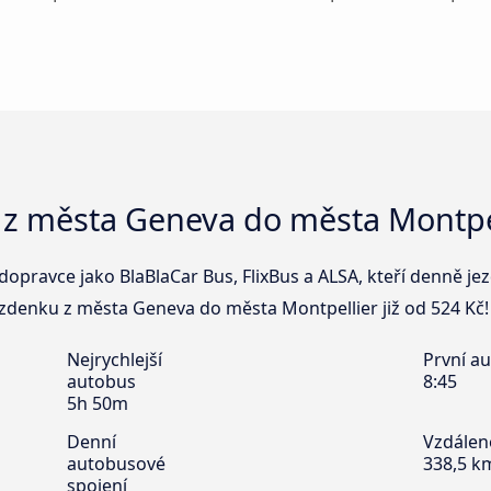
 z města Geneva do města Montpe
dopravce jako BlaBlaCar Bus, FlixBus a ALSA, kteří denně j
jízdenku z města Geneva do města Montpellier již od 524 Kč!
Nejrychlejší
První a
autobus
8:45
5h 50m
Denní
Vzdálen
autobusové
338,5 k
spojení