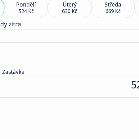
Pondělí
Úterý
Středa
524 Kč
630 Kč
669 Kč
dy zítra
 Zastávka
5