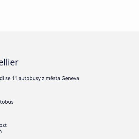
llier
ezdí se 11 autobusy z města Geneva
utobus
ost
m