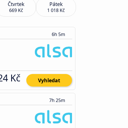
Čtvrtek
Pátek
669 Kč
1 018 Kč
6h 5m
24 Kč
Vyhledat
7h 25m