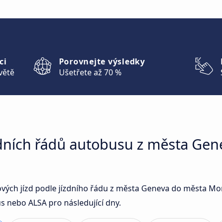
ci
Porovnejte výsledky
větě
Ušetřete až 70 %
zdních řádů autobusu z města Ge
sových jízd podle jízdního řádu z města Geneva do města M
us nebo ALSA pro následující dny.