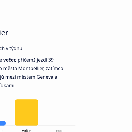
ier
ch v týdnu.
je
večer,
přičemž jezdí 39
 města Montpellier, zatímco
jů mezi městem Geneva a
ídkami.