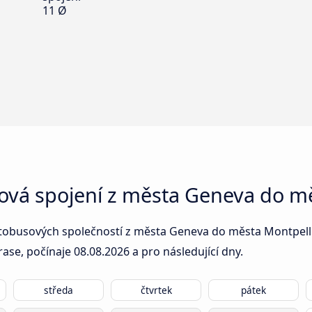
11 Ø
sová spojení z města Geneva do m
tobusových společností z města Geneva do města Montpellie
rase, počínaje
08.08.2026
a pro následující dny.
středa
čtvrtek
pátek