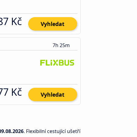
87 Kč
Vyhledat
7h 25m
77 Kč
Vyhledat
09.08.2026
. Flexibilní cestující ušetří