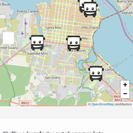
+
−
©
OpenStreetMap
contributors