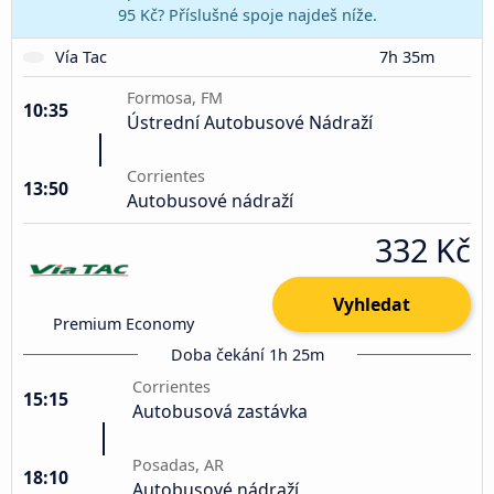
95 Kč? Příslušné spoje najdeš níže.
Vía Tac
7h 35m
Formosa, FM
10:35
Ústrední Autobusové Nádraží
Corrientes
13:50
Autobusové nádraží
332 Kč
Vyhledat
Premium Economy
Doba čekání 1h 25m
Corrientes
15:15
Autobusová zastávka
Posadas, AR
18:10
Autobusové nádraží