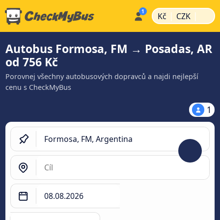
|
|
Kč
CZK
Autobus Formosa, FM → Posadas, AR
od 756 Kč
Porovnej všechny autobusových dopravců a najdi nejlepší
cenu s CheckMyBus
1