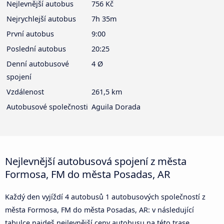
Nejlevnější autobus
756 Kč
Nejrychlejší autobus
7h 35m
První autobus
9:00
Poslední autobus
20:25
Denní autobusové
4 Ø
spojení
Vzdálenost
261,5 km
Autobusové společnosti
Aguila Dorada
Nejlevnější autobusová spojení z města
Formosa, FM do města Posadas, AR
Každý den vyjíždí 4 autobusů 1 autobusových společností z
města Formosa, FM do města Posadas, AR: v následující
tabulce najdeš nejlevnější ceny autobusu na této trase,