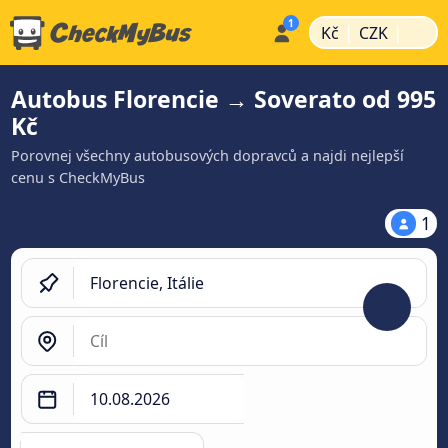
|
|
Kč
CZK
Autobus Florencie → Soverato od 995
Kč
Porovnej všechny autobusových dopravců a najdi nejlepší
cenu s CheckMyBus
1