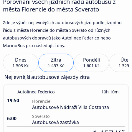
Porovnání všech jízdních řádů autobusu z
města Florencie do města Soverato
Zde je výběr nejlevnějších autobusových jízd podle jízdního
řádu z města Florencie do města Soverato od různých
autobusových dopravců jako Autolinee Federico nebo
MarinoBus pro následující dny.
Dnes
Zítra
Pondělí
Úter
1 503 Kč
1 457 Kč
1 601 Kč
1 329 
Nejlevnější autobusové zájezdy zítra
Autolinee Federico
10h 10m
19:50
Florencie
Autobusové Nádraží Villa Costanza
Soverato
6:00
Autobusová zastávka