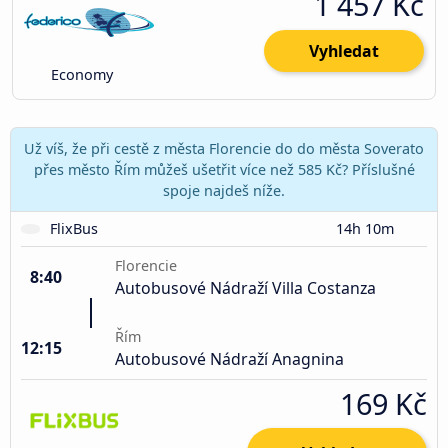
1 457 Kč
Vyhledat
Economy
Už víš, že při cestě z města Florencie do do města Soverato
přes město Řím můžeš ušetřit více než 585 Kč? Příslušné
spoje najdeš níže.
FlixBus
14h 10m
Florencie
8:40
Autobusové Nádraží Villa Costanza
Řím
12:15
Autobusové Nádraží Anagnina
169 Kč