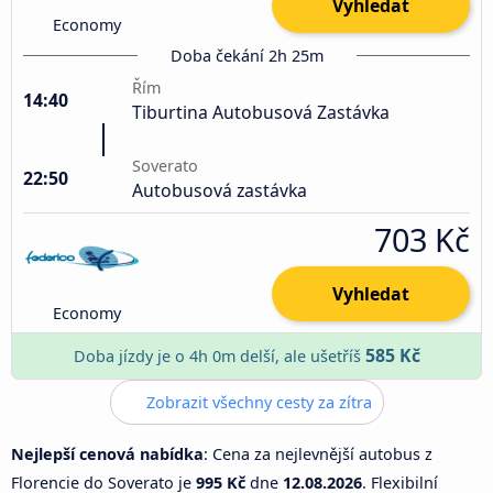
Vyhledat
Economy
Doba čekání 2h 25m
Řím
14:40
Tiburtina Autobusová Zastávka
Soverato
22:50
Autobusová zastávka
703 Kč
Vyhledat
Economy
585 Kč
Doba jízdy je o 4h 0m delší, ale ušetříš
Zobrazit všechny cesty za zítra
Nejlepší cenová nabídka
: Cena za nejlevnější autobus z
Florencie do Soverato je
995 Kč
dne
12.08.2026
. Flexibilní