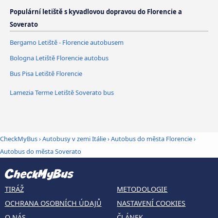
Populární letiště s kyvadlovou dopravou do Florencie a
Soverato
Bergamo Letiště - Florencie autobusem
Bologna Letiště Florencie autobus
Bus Pisa Letiště Florencie
Lamezia Terme Letiště Soverato bus
CheckMyBus
›
Autobusy v zemi Itálie
›
Autobus do města Florencie
›
Autobus do města Soverato
TIRÁŽ
METODOLOGIE
OCHRANA OSOBNÍCH ÚDAJŮ
NASTAVENÍ COOKIES
O NÁS
ČLÁNEK