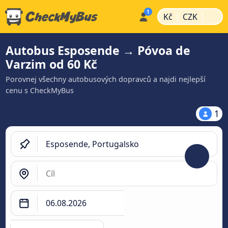
|
|
Kč
CZK
Autobus Esposende → Póvoa de
Varzim od 60 Kč
Porovnej všechny autobusových dopravců a najdi nejlepší
cenu s CheckMyBus
1