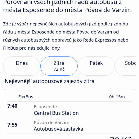
Porovnání všech jízdních řádů autobusu z
města Esposende do města Póvoa de Varzim
Zde je výběr nejlevnějších autobusových jízd podle jízdního
řádu z města Esposende do města Póvoa de Varzim od
různých autobusových dopravců jako Rede Expressos nebo
FlixBus pro následující dny.
Dnes
Zítra
Pátek
Sobot
72 Kč
Nejlevnější autobusové zájezdy zítra
FlixBus
0h 15m
7:40
Esposende
Central Bus Station
Póvoa de Varzim
7:55
Autobusová zastávka