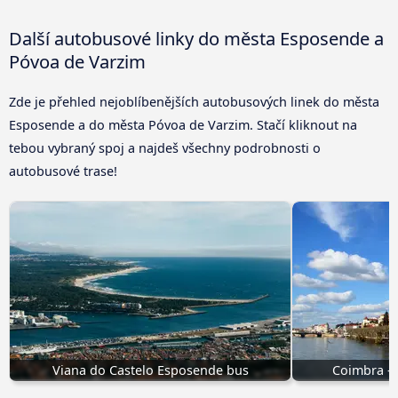
Další autobusové linky do města Esposende a
Póvoa de Varzim
Zde je přehled nejoblíbenějších autobusových linek do města
Esposende a do města Póvoa de Varzim. Stačí kliknout na
tebou vybraný spoj a najdeš všechny podrobnosti o
autobusové trase!
Viana do Castelo Esposende bus
Coimbra -