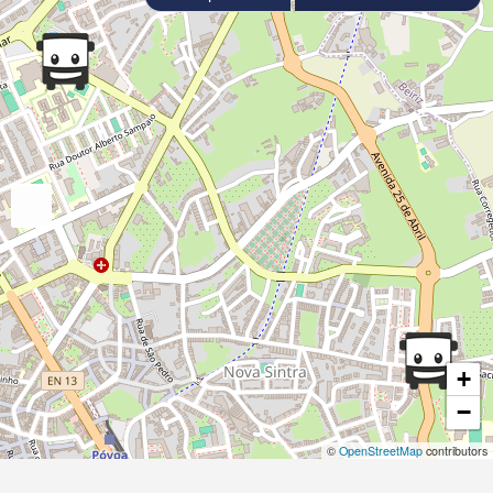
+
−
©
OpenStreetMap
contributors