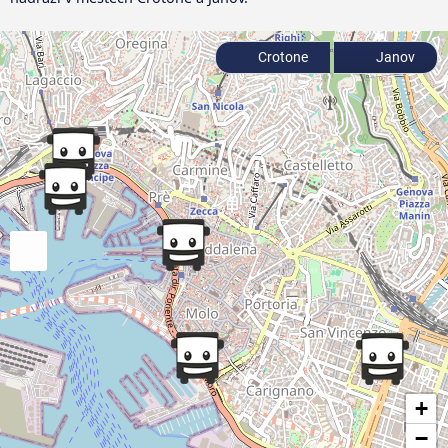
Crotone
Janov
+
−