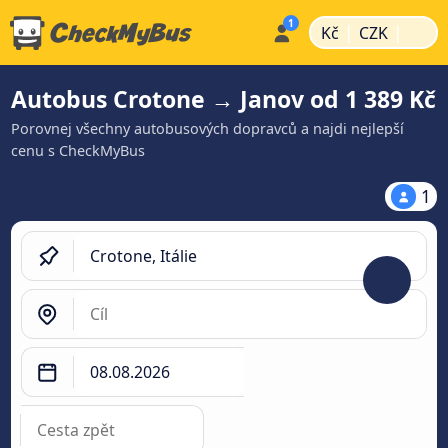
|
|
Kč
CZK
Autobus Crotone → Janov od 1 389 Kč
Porovnej všechny autobusových dopravců a najdi nejlepší
cenu s CheckMyBus
1