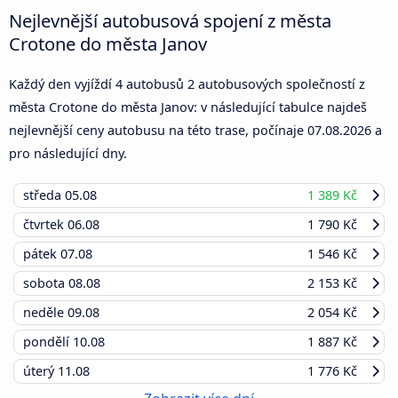
Nejlevnější autobusová spojení z města
Crotone do města Janov
Každý den vyjíždí 4 autobusů 2 autobusových společností z
města Crotone do města Janov: v následující tabulce najdeš
nejlevnější ceny autobusu na této trase, počínaje
07.08.2026
a
pro následující dny.
středa
05.08
1 389 Kč
čtvrtek
06.08
1 790 Kč
pátek
07.08
1 546 Kč
sobota
08.08
2 153 Kč
neděle
09.08
2 054 Kč
pondělí
10.08
1 887 Kč
úterý
11.08
1 776 Kč