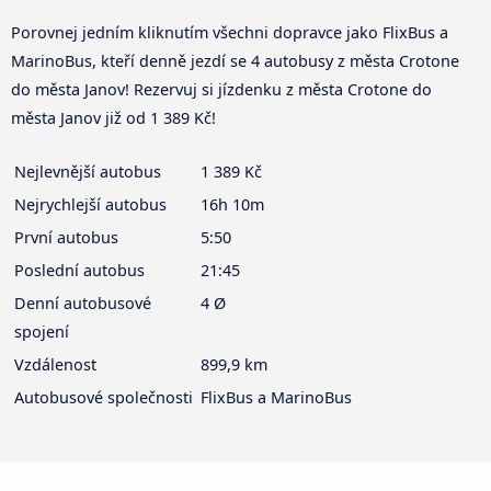
Porovnej jedním kliknutím všechni dopravce jako FlixBus a
MarinoBus, kteří denně jezdí se 4 autobusy z města Crotone
do města Janov! Rezervuj si jízdenku z města Crotone do
města Janov již od 1 389 Kč!
Nejlevnější autobus
1 389 Kč
Nejrychlejší autobus
16h 10m
První autobus
5:50
Poslední autobus
21:45
Denní autobusové
4 Ø
spojení
Vzdálenost
899,9 km
Autobusové společnosti
FlixBus a MarinoBus