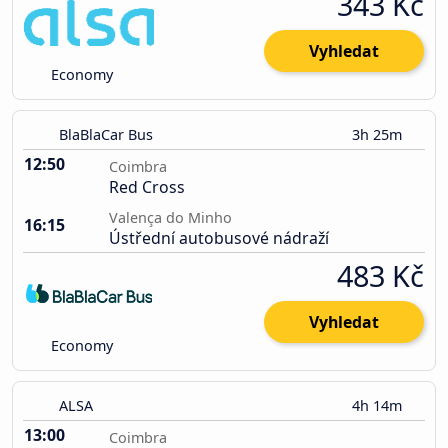
343 Kč
Vyhledat
Economy
BlaBlaCar Bus
3h 25m
12:50
Coimbra
Red Cross
Valença do Minho
16:15
Ústřední autobusové nádraží
483 Kč
Vyhledat
Economy
ALSA
4h 14m
13:00
Coimbra