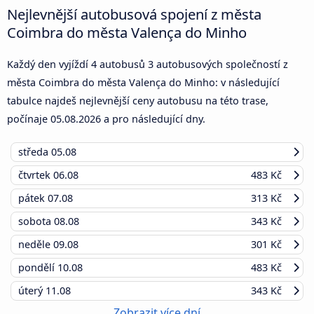
Nejlevnější autobusová spojení z města
Coimbra do města Valença do Minho
Každý den vyjíždí 4 autobusů 3 autobusových společností z
města Coimbra do města Valença do Minho: v následující
tabulce najdeš nejlevnější ceny autobusu na této trase,
počínaje
05.08.2026
a pro následující dny.
středa
05.08
čtvrtek
06.08
483 Kč
pátek
07.08
313 Kč
sobota
08.08
343 Kč
neděle
09.08
301 Kč
pondělí
10.08
483 Kč
úterý
11.08
343 Kč
Zobrazit více dní