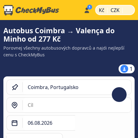
|
|
Kč
CZK
Autobus Coimbra → Valença do
Minho od 277 Kč
Porovnej všechny autobusových dopravců a najdi nejlepší
cenu s CheckMyBus
1