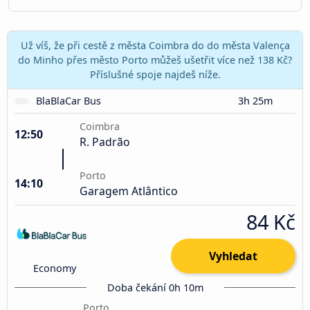
Už víš, že při cestě z města Coimbra do do města Valença
do Minho přes město Porto můžeš ušetřit více než 138 Kč?
Příslušné spoje najdeš níže.
BlaBlaCar Bus
3h 25m
Coimbra
12:50
R. Padrão
Porto
14:10
Garagem Atlântico
84 Kč
Vyhledat
Economy
Doba čekání 0h 10m
Porto