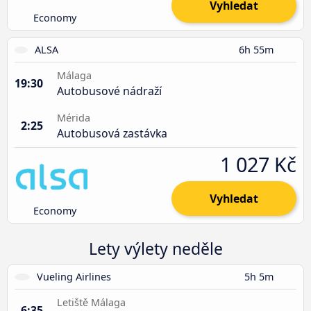
Vyhledat
Economy
ALSA
6h 55m
Málaga
19:30
Autobusové nádraží
Mérida
2:25
Autobusová zastávka
1 027 Kč
Vyhledat
Economy
Lety výlety neděle
Vueling Airlines
5h 5m
Letiště Málaga
6:35