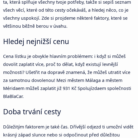
ta, která splňuje všechny tvoje potřeby, takže si sepiš seznam
všech věcí, které od této cesty očekáváš, a hledej něco, co je
všechny uspokojí. Zde si projdeme některé faktory, které se
většinou běžně berou v úvahu.
Hledej nejnižší cenu
Cena lístku je obvykle hlavním problémem: i když si můžeš
dovolit zaplatit více, proč to dělat, když existují levnější
možnosti? Ušetřit na dopravě znamená, že můžeš utratit více
za samotnou dovolenou! Mezi městem Málaga a městem
Méridaem můžeš zaplatit již 931 Kč Spolujízdaem společnosti
BlaBlaCar.
Doba trvání cesty
Důležitým faktorem je také čas. Dřívější odjezd ti umožní vidět
krásný západ slunce nebo si odpočinout před důležitou