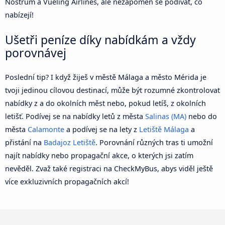
Nostrum a Vueling Airlines, ale nezapomeň se podívat, co
nabízejí!
Ušetři peníze díky nabídkám a vždy
porovnávej
Poslední tip? I když žiješ v městě Málaga a město Mérida je
tvoji jedinou cílovou destinací, může být rozumné zkontrolovat
nabídky z a do okolních měst nebo, pokud letíš, z okolních
letišť. Podívej se na nabídky letů z města
Salinas (MA)
nebo do
města
Calamonte
a podívej se na lety z
Letiště Málaga
a
přistání na
Badajoz Letiště
. Porovnání různých tras ti umožní
najít nabídky nebo propagační akce, o kterých jsi zatím
nevěděl. Zvaž také registraci na CheckMyBus, abys viděl ještě
více exkluzivních propagačních akcí!