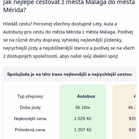
Jak nejlépe cestovat z města Málaga do města
Mérida?
Hledáš cestu? Porovnej všechny dostupné Lety, Auta a
Autobusy pro cestu do města Mérida z města Málaga. Podívej
se na různé druhy dopravy, vyhledej nejlevnější jízdenky,
nejrychlejší jízdy a nejoblíbenější stanice a podívej se na všech
2 dostupných společností, abys našel svůj ideální spoj!
Spolujízda je na této trase nejlevnější a nejrychlejší cestou
Typ přepravy
Autobus
Au
Doba jízdy
5h 10m
4h 3
Nejlevnější cena
1 025 Kč
931 
Průměrná cena
1 207 Kč
931 