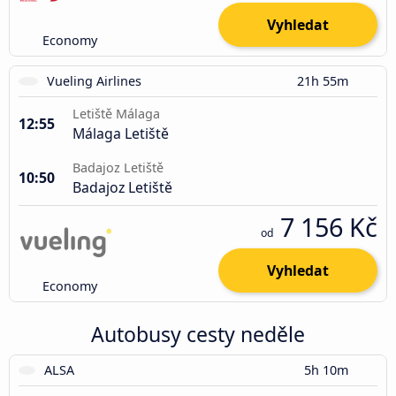
Vyhledat
Economy
Vueling Airlines
21h 55m
Letiště Málaga
12:55
Málaga Letiště
Badajoz Letiště
10:50
Badajoz Letiště
7 156 Kč
od
Vyhledat
Economy
Autobusy cesty neděle
ALSA
5h 10m