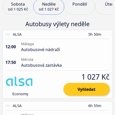
Sobota
Neděle
Pondělí
Úter
od
1 025 Kč
od
1 027 Kč
Autobusy výlety neděle
ALSA
5h 50m
Málaga
12:00
Autobusové nádraží
Mérida
17:50
Autobusová zastávka
1 027 Kč
Vyhledat
Economy
ALSA
6h 55m