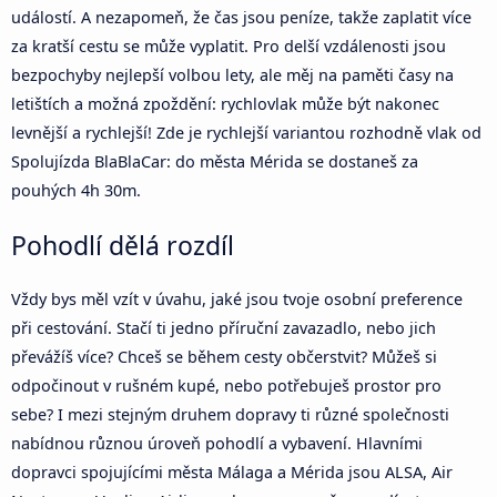
událostí. A nezapomeň, že čas jsou peníze, takže zaplatit více
za kratší cestu se může vyplatit. Pro delší vzdálenosti jsou
bezpochyby nejlepší volbou lety, ale měj na paměti časy na
letištích a možná zpoždění: rychlovlak může být nakonec
levnější a rychlejší! Zde je rychlejší variantou rozhodně vlak od
Spolujízda BlaBlaCar: do města Mérida se dostaneš za
pouhých 4h 30m.
Pohodlí dělá rozdíl
Vždy bys měl vzít v úvahu, jaké jsou tvoje osobní preference
při cestování. Stačí ti jedno příruční zavazadlo, nebo jich
převážíš více? Chceš se během cesty občerstvit? Můžeš si
odpočinout v rušném kupé, nebo potřebuješ prostor pro
sebe? I mezi stejným druhem dopravy ti různé společnosti
nabídnou různou úroveň pohodlí a vybavení. Hlavními
dopravci spojujícími města Málaga a Mérida jsou ALSA, Air