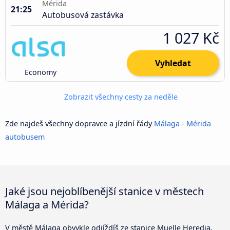
Mérida
21:25
Autobusová zastávka
1 027 Kč
Vyhledat
Economy
Zobrazit všechny cesty za neděle
Zde najdeš všechny dopravce a jízdní řády
Málaga - Mérida
autobusem
Jaké jsou nejoblíbenější stanice v městech
Málaga a Mérida?
V městě Málaga obvykle odjíždíš ze stanice Muelle Heredia,