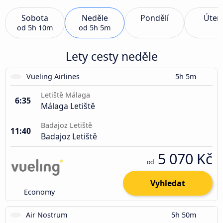
Sobota
Neděle
Pondělí
Úter
od
5h 10m
od
5h 5m
Lety cesty neděle
Vueling Airlines
5h 5m
Letiště Málaga
6:35
Málaga Letiště
Badajoz Letiště
11:40
Badajoz Letiště
5 070 Kč
od
Vyhledat
Economy
Air Nostrum
5h 50m