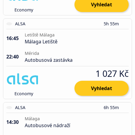
Vyhledat
Economy
ALSA
5h 55m
Letiště Málaga
16:45
Málaga Letiště
Mérida
22:40
Autobusová zastávka
1 027 Kč
Vyhledat
Economy
ALSA
6h 55m
Málaga
14:30
Autobusové nádraží