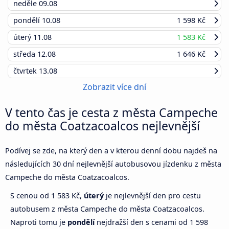
neděle
09.08
pondělí
10.08
1 598 Kč
úterý
11.08
1 583 Kč
středa
12.08
1 646 Kč
čtvrtek
13.08
Zobrazit více dní
V tento čas je cesta z města Campeche
do města Coatzacoalcos nejlevnější
Podívej se zde, na který den a v kterou denní dobu najdeš na
následujících 30 dní nejlevnější autobusovou jízdenku z města
Campeche do města Coatzacoalcos.
S cenou od 1 583 Kč,
úterý
je nejlevnější den pro cestu
autobusem z města Campeche do města Coatzacoalcos.
Naproti tomu je
pondělí
nejdražší den s cenami od 1 598