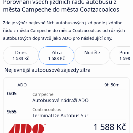
Porovnání všech jízdních řádů autobusu z
města Campeche do města Coatzacoalcos
Zde je výběr nejlevnějších autobusových jízd podle jízdního
řádu z města Campeche do města Coatzacoalcos od různých
autobusových dopravců jako ADO pro následující dny.
Dnes
Zítra
Neděle
Pondě
1 583 Kč
1 588 Kč
1 598 
Nejlevnější autobusové zájezdy zítra
ADO
9h 50m
0:05
Campeche
Autobusové nádraží ADO
Coatzacoalcos
9:55
Terminal De Autobus Sur
1 588 Kč