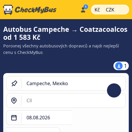
|
|
Kč
CZK
Autobus Campeche → Coatzacoalcos
od 1 583 Kč
Porovnej všechny autobusových dopravců a najdi nejlepší
cenu s CheckMyBus
1