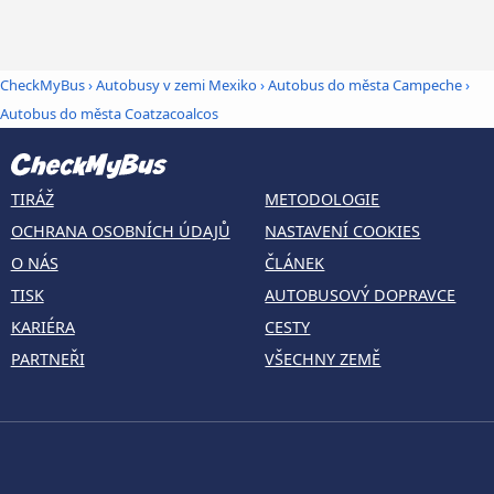
CheckMyBus
›
Autobusy v zemi Mexiko
›
Autobus do města Campeche
›
Autobus do města Coatzacoalcos
TIRÁŽ
METODOLOGIE
OCHRANA OSOBNÍCH ÚDAJŮ
NASTAVENÍ COOKIES
O NÁS
ČLÁNEK
TISK
AUTOBUSOVÝ DOPRAVCE
KARIÉRA
CESTY
PARTNEŘI
VŠECHNY ZEMĚ