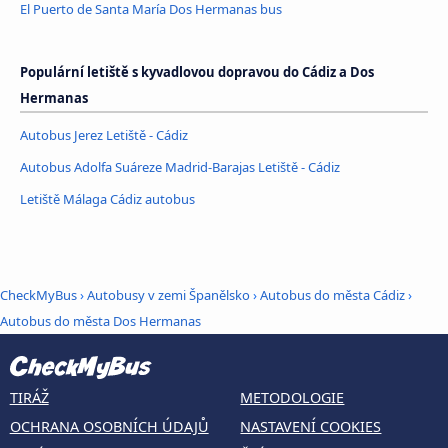
El Puerto de Santa María Dos Hermanas bus
Populární letiště s kyvadlovou dopravou do Cádiz a Dos
Hermanas
Autobus Jerez Letiště - Cádiz
Autobus Adolfa Suáreze Madrid-Barajas Letiště - Cádiz
Letiště Málaga Cádiz autobus
CheckMyBus
›
Autobusy v zemi Španělsko
›
Autobus do města Cádiz
›
Autobus do města Dos Hermanas
TIRÁŽ
METODOLOGIE
OCHRANA OSOBNÍCH ÚDAJŮ
NASTAVENÍ COOKIES