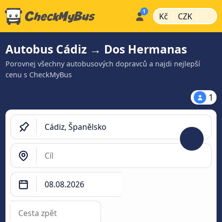
|
|
Kč
CZK
Autobus Cádiz → Dos Hermanas
Porovnej všechny autobusových dopravců a najdi nejlepší
cenu s CheckMyBus
1