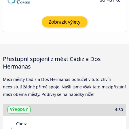
od
451 Kč
Zobrazit výlety
Přestupní spojení z měst Cádiz a Dos
Hermanas
Mezi městy Cádiz a Dos Hermanas bohužel v tuto chvíli
neexistují žádné přímé spoje. Našli jsme však tato mezipřistání
mezi oběma městy. Podívej se na nabídky níže!
4:30
VÝHODNÝ
Cádiz