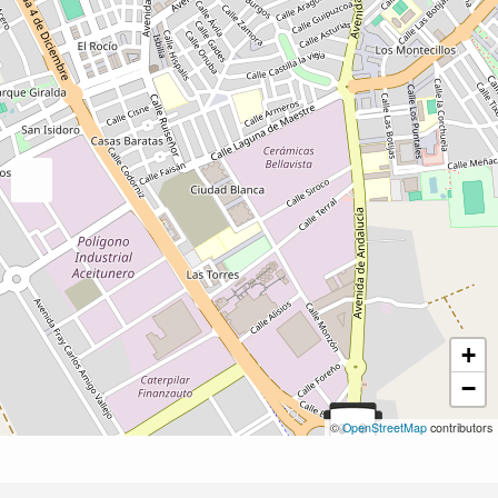
+
−
©
OpenStreetMap
contributors