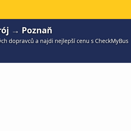
rój → Poznaň
ch dopravců a najdi nejlepší cenu s CheckMyBus