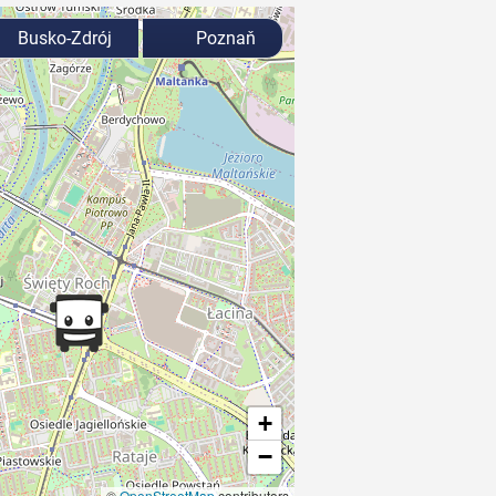
Busko-Zdrój
Poznaň
+
−
©
OpenStreetMap
contributors