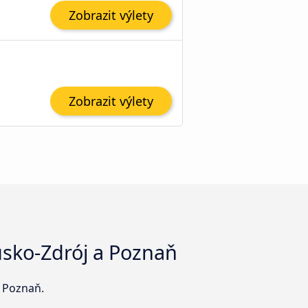
Zobrazit výlety
Zobrazit výlety
usko-Zdrój a Poznaň
 Poznaň.