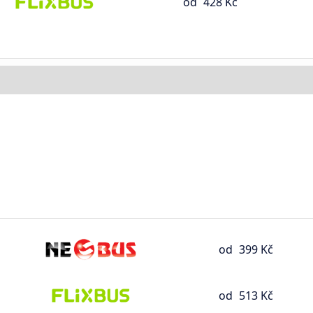
od
428 Kč
od
399 Kč
od
513 Kč