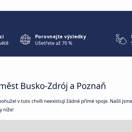
ci
Porovnejte výsledky
větě
Ušetřete až 70 %
 měst Busko-Zdrój a Poznaň
užel v tuto chvíli neexistují žádné přímé spoje. Našli jsm
 níže!