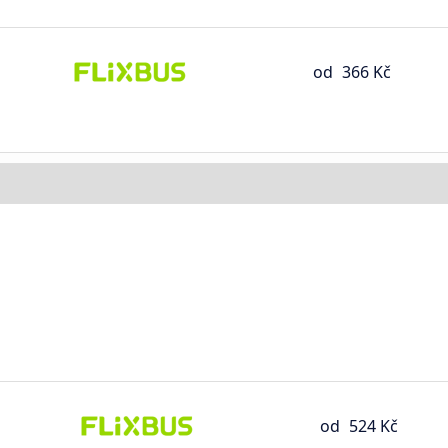
od
366 Kč
od
524 Kč