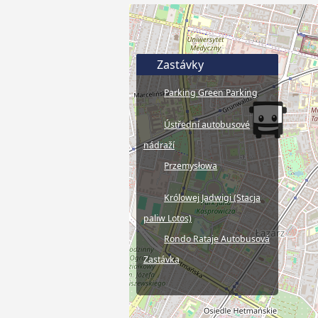
Zastávky
Parking Green Parking
Ústřední autobusové
nádraží
Przemysłowa
Królowej Jadwigi (Stacja
paliw Lotos)
Rondo Rataje Autobusová
Zastávka