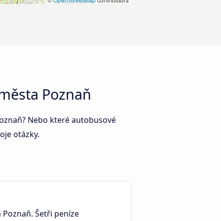
 města Poznaň
a Poznaň? Nebo které autobusové
oje otázky.
a Poznaň. Šetři peníze