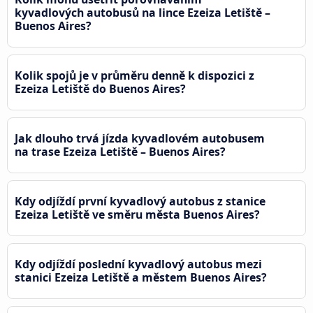
kyvadlových autobusů na lince Ezeiza Letiště –
Buenos Aires?
Kolik spojů je v průměru denně k dispozici z
Ezeiza Letiště do Buenos Aires?
Jak dlouho trvá jízda kyvadlovém autobusem
na trase Ezeiza Letiště – Buenos Aires?
Kdy odjíždí první kyvadlový autobus z stanice
Ezeiza Letiště ve směru města Buenos Aires?
Kdy odjíždí poslední kyvadlový autobus mezi
stanici Ezeiza Letiště a městem Buenos Aires?