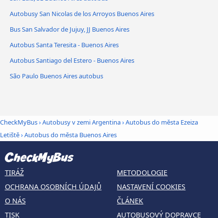
Autobusy San Nicolas de los Arroyos Buenos Aires
Bus San Salvador de Jujuy, JJ Buenos Aires
Autobus Santa Teresita - Buenos Aires
Autobus Santiago del Estero - Buenos Aires
São Paulo Buenos Aires autobus
CheckMyBus
›
Autobusy v zemi Argentina
›
Autobus do města Ezeiza
Letiště
›
Autobus do města Buenos Aires
TIRÁŽ
METODOLOGIE
OCHRANA OSOBNÍCH ÚDAJŮ
NASTAVENÍ COOKIES
O NÁS
ČLÁNEK
TISK
AUTOBUSOVÝ DOPRAVCE