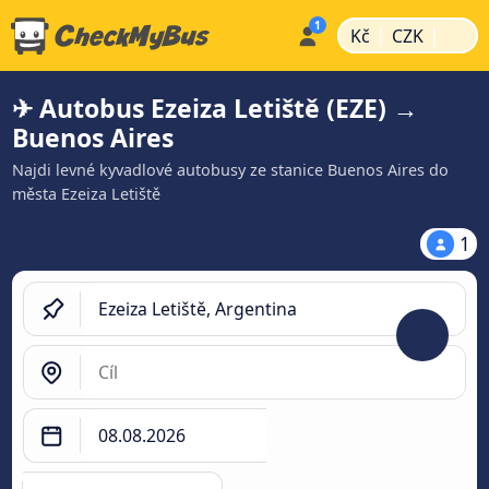
|
|
Kč
CZK
✈ Autobus Ezeiza Letiště (EZE) →
Buenos Aires
Najdi levné kyvadlové autobusy ze stanice Buenos Aires do
města Ezeiza Letiště
1