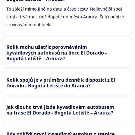
To záleží mimo jiné na datu a čase cesty. Nejlevnější spoj
stojí a trvá mu , než dojede do města Arauca. Šetři peníze
srovnáváním nabídek!
Kolik mohu ušetřit porovnáváním
kyvadlových autobusů na lince El Dorado -
Bogotá Letiště – Arauca?
Kolik spojů je v průměru denně k dispozici z El
Dorado - Bogotá Letiště do Arauca?
Jak dlouho trvá jízda kyvadlovém autobusem
na trase El Dorado - Bogotá Letiště – Arauca?
Kdy odjíždí první kyvadlový autobus z stanice