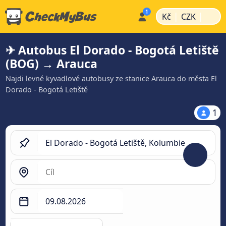
|
|
Kč
CZK
✈ Autobus El Dorado - Bogotá Letiště
(BOG) → Arauca
Najdi levné kyvadlové autobusy ze stanice Arauca do města El
Dorado - Bogotá Letiště
1