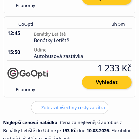
Economy
GoOpti
3h 5m
12:45
Benátky Letiště
Benátky Letiště
Udine
15:50
Autobusová zastávka
1 233 Kč
Vyhledat
Economy
Zobrazit všechny cesty za zítra
Nejlepší cenová nabídka
: Cena za nejlevnější autobus z
Benátky Letiště do Udine je
193 Kč
dne
10.08.2026
. Flexibilní
cestující ušetří na ceně jízdenek.