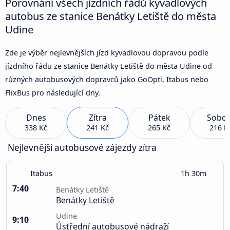
Porovnání všech jízdních řádů kyvadlových
autobus ze stanice Benátky Letiště do města
Udine
Zde je výběr nejlevnějších jízd kyvadlovou dopravou podle
jízdního řádu ze stanice Benátky Letiště do města Udine od
různých autobusových dopravců jako GoOpti, Itabus nebo
FlixBus pro následující dny.
Dnes
Zítra
Pátek
Sobot
338 Kč
241 Kč
265 Kč
216 K
Nejlevnější autobusové zájezdy zítra
Itabus
1h 30m
7:40
Benátky Letiště
Benátky Letiště
Udine
9:10
Ústřední autobusové nádraží