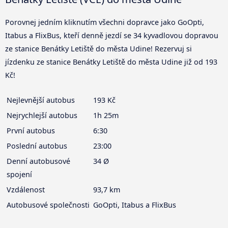
Porovnej jedním kliknutím všechni dopravce jako GoOpti,
Itabus a FlixBus, kteří denně jezdí se 34 kyvadlovou dopravou
ze stanice Benátky Letiště do města Udine! Rezervuj si
jízdenku ze stanice Benátky Letiště do města Udine již od 193
Kč!
Nejlevnější autobus
193 Kč
Nejrychlejší autobus
1h 25m
První autobus
6:30
Poslední autobus
23:00
Denní autobusové
34 Ø
spojení
Vzdálenost
93,7 km
Autobusové společnosti
GoOpti, Itabus a FlixBus