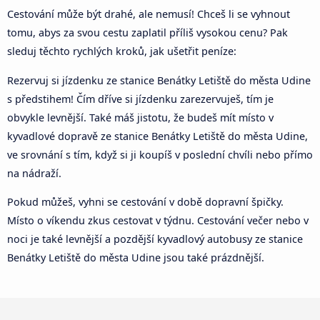
Cestování může být drahé, ale nemusí! Chceš li se vyhnout
tomu, abys za svou cestu zaplatil příliš vysokou cenu? Pak
sleduj těchto rychlých kroků, jak ušetřit peníze:
Rezervuj si jízdenku ze stanice Benátky Letiště do města Udine
s předstihem! Čím dříve si jízdenku zarezervuješ, tím je
obvykle levnější. Také máš jistotu, že budeš mít místo v
kyvadlové dopravě ze stanice Benátky Letiště do města Udine,
ve srovnání s tím, když si ji koupíš v poslední chvíli nebo přímo
na nádraží.
Pokud můžeš, vyhni se cestování v době dopravní špičky.
Místo o víkendu zkus cestovat v týdnu. Cestování večer nebo v
noci je také levnější a pozdější kyvadlový autobusy ze stanice
Benátky Letiště do města Udine jsou také prázdnější.