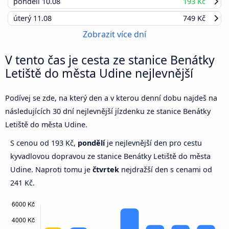
pondělí
10.08
193 Kč
úterý
11.08
749 Kč
Zobrazit více dní
V tento čas je cesta ze stanice Benátky
Letiště do města Udine nejlevnější
Podívej se zde, na který den a v kterou denní dobu najdeš na
následujících 30 dní nejlevnější jízdenku ze stanice Benátky
Letiště do města Udine.
S cenou od 193 Kč,
pondělí
je nejlevnější den pro cestu
kyvadlovou dopravou ze stanice Benátky Letiště do města
Udine. Naproti tomu je
čtvrtek
nejdražší den s cenami od
241 Kč.