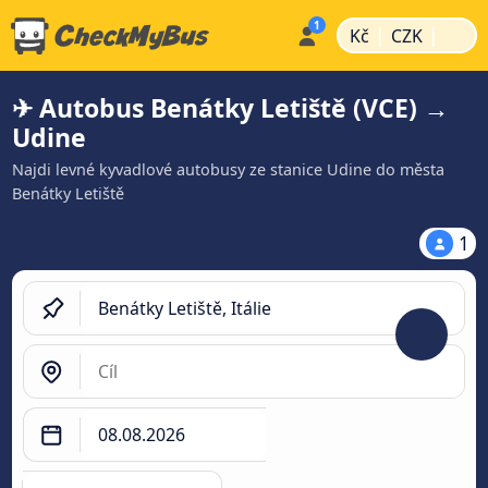
|
|
Kč
CZK
✈ Autobus Benátky Letiště (VCE) →
Udine
Najdi levné kyvadlové autobusy ze stanice Udine do města
Benátky Letiště
1