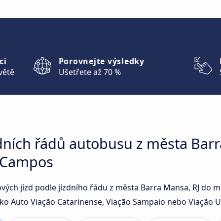
ci
Porovnejte výsledky
větě
Ušetřete až 70 %
dních řádů autobusu z města Barr
s Campos
ových jízd podle jízdního řádu z města Barra Mansa, RJ do
o Auto Viação Catarinense, Viação Sampaio nebo Viação UTI