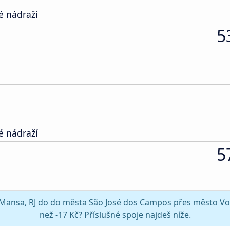
é nádraží
5
é nádraží
5
ra Mansa, RJ do do města São José dos Campos přes město Vol
než -17 Kč? Příslušné spoje najdeš níže.