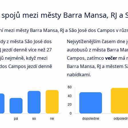
 spojů mezi městy Barra Mansa, RJ a 
jení mezi městy Barra Mansa, RJ a São José dos Campos v rů
kdy z města São José dos
Nejvytíženějším časem dne 
jezdí denně více než 27
autobusů z města Barra Man
jů nejméně, když mezi
Campos, zatímco
večer
má n
 dos Campos jezdí denně
Barra Mansa, RJ a městem S
nabídkami.