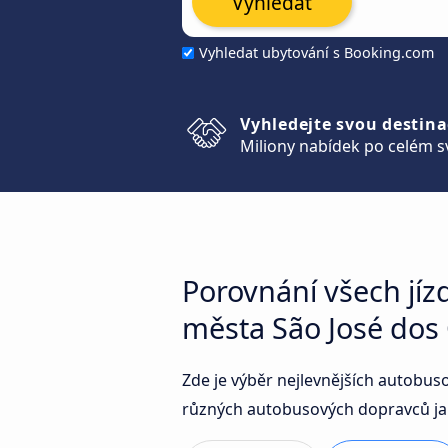
Vyhledat
Vyhledat ubytování s Booking.com
Vyhledejte svou destina
Miliony nabídek po celém s
Porovnání všech jíz
města São José do
Zde je výběr nejlevnějších autobus
různých autobusových dopravců jak