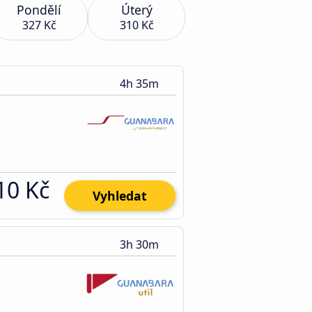
Pondělí
Úterý
327 Kč
310 Kč
4h 35m
10 Kč
Vyhledat
3h 30m