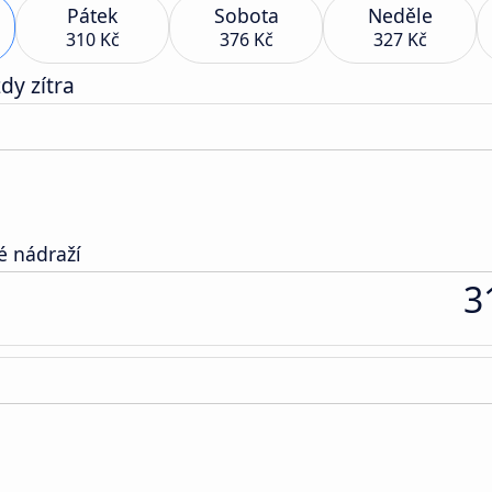
Pátek
Sobota
Neděle
310 Kč
376 Kč
327 Kč
dy zítra
é nádraží
3