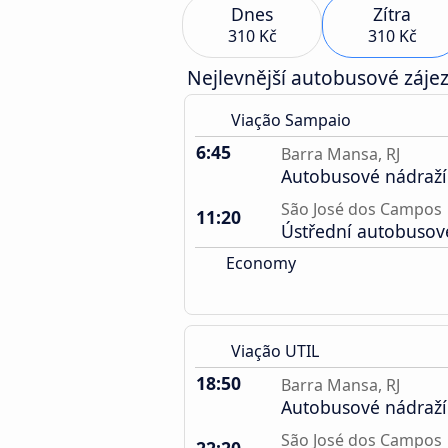
Dnes
Zítra
310 Kč
310 Kč
Nejlevnější autobusové zájez
Viação Sampaio
6:45
Barra Mansa, RJ
Autobusové nádraží
São José dos Campos
11:20
Ústřední autobusov
Economy
Viação UTIL
18:50
Barra Mansa, RJ
Autobusové nádraží
São José dos Campos