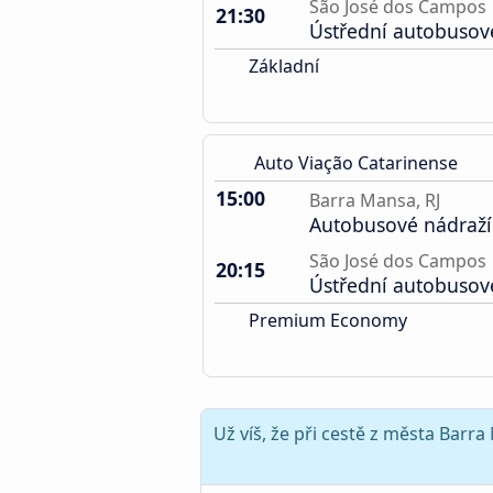
São José dos Campos
21:30
Ústřední autobusov
Základní
Auto Viação Catarinense
15:00
Barra Mansa, RJ
Autobusové nádraží
São José dos Campos
20:15
Ústřední autobusov
Premium Economy
Už víš, že při cestě z města Bar