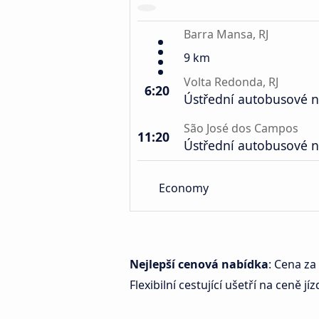
Barra Mansa, RJ
9 km
Volta Redonda, RJ
6:20
Ústřední autobusové n
São José dos Campos
11:20
Ústřední autobusové n
Economy
Nejlepší cenová nabídka
: Cena za
Flexibilní cestující ušetří na ceně jí