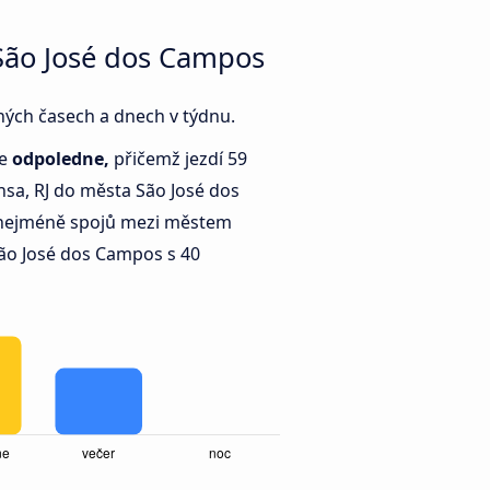
São José dos Campos
zných časech a dnech v týdnu.
je
odpoledne,
přičemž jezdí 59
sa, RJ do města São José dos
ejméně spojů mezi městem
ão José dos Campos s 40