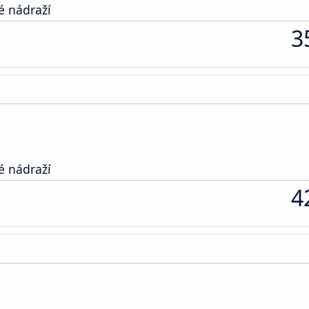
é nádraží
3
é nádraží
4