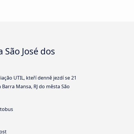
a São José dos
ação UTIL, kteří denně jezdí se 21
a Barra Mansa, RJ do města São
utobus
ost