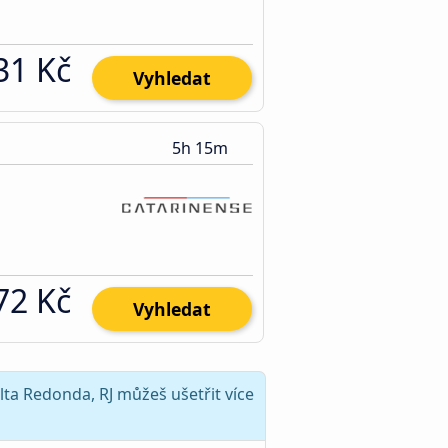
31 Kč
Vyhledat
5h 15m
72 Kč
Vyhledat
ta Redonda, RJ můžeš ušetřit více