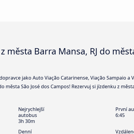
 z města Barra Mansa, RJ do měst
dopravce jako Auto Viação Catarinense, Viação Sampaio a Vi
do města São José dos Campos! Rezervuj si jízdenku z měst
Nejrychlejší
První a
autobus
6:45
3h 30m
Denní
Vzdálen