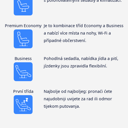
s polohovatelnými sedadly a klimatizací.
Premium Economy
Je to kombinace tříd Economy a Business
a nabízí více místa na nohy, Wi-Fi a
případné občerstvení.
Business
Pohodlná sedadla, nabídka jídla a pití,
jízdenky jsou zpravidla flexibilní.
První třída
Najbolje od najboljeg: pronaći ćete
najudobniji uvijete za rad ili odmor
tijekom putovanja.