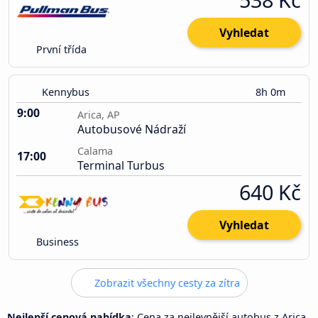
Vyhledat
První třída
Kennybus
8h 0m
9:00
Arica, AP
Autobusové Nádraží
Calama
17:00
Terminal Turbus
640 Kč
Vyhledat
Business
Zobrazit všechny cesty za zítra
Nejlepší cenová nabídka
: Cena za nejlevnější autobus z Arica,