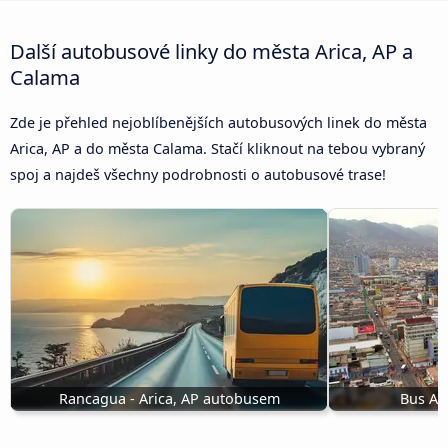
Další autobusové linky do města Arica, AP a
Calama
Zde je přehled nejoblíbenějších autobusových linek do města
Arica, AP a do města Calama. Stačí kliknout na tebou vybraný
spoj a najdeš všechny podrobnosti o autobusové trase!
Rancagua - Arica, AP autobusem
Bus An