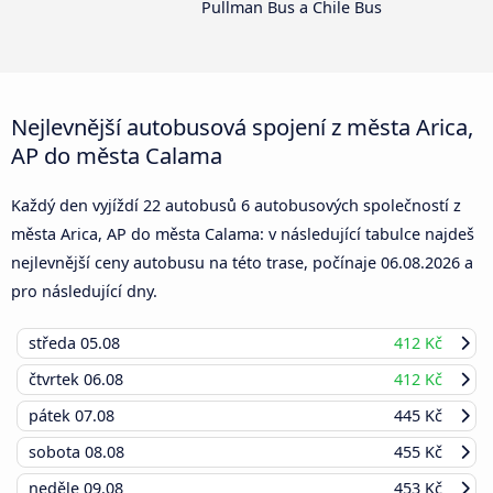
Pullman Bus a Chile Bus
Nejlevnější autobusová spojení z města Arica,
AP do města Calama
Každý den vyjíždí 22 autobusů 6 autobusových společností z
města Arica, AP do města Calama: v následující tabulce najdeš
nejlevnější ceny autobusu na této trase, počínaje
06.08.2026
a
pro následující dny.
středa
05.08
412 Kč
čtvrtek
06.08
412 Kč
pátek
07.08
445 Kč
sobota
08.08
455 Kč
neděle
09.08
453 Kč