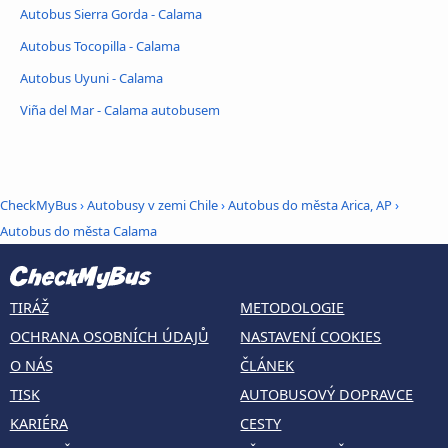
Autobus Sierra Gorda - Calama
Autobus Tocopilla - Calama
Autobus Uyuni - Calama
Viña del Mar - Calama autobusem
CheckMyBus
›
Autobusy v zemi Chile
›
Autobus do města Arica, AP
›
Autobus do města Calama
TIRÁŽ
METODOLOGIE
OCHRANA OSOBNÍCH ÚDAJŮ
NASTAVENÍ COOKIES
O NÁS
ČLÁNEK
TISK
AUTOBUSOVÝ DOPRAVCE
KARIÉRA
CESTY