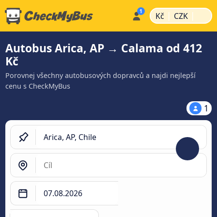
|
|
Kč
CZK
Autobus Arica, AP → Calama od 412
Kč
Porovnej všechny autobusových dopravců a najdi nejlepší
cenu s CheckMyBus
1