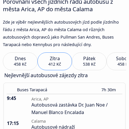
Porovnání všech jízdních řádů autobusu z
města Arica, AP do města Calama
Zde je výběr nejlevnějších autobusových jízd podle jízdního
řádu z města Arica, AP do města Calama od různých
autobusových dopravců jako Pullman San Andres, Buses
Tarapacá nebo Kennybus pro následující dny.
Dnes
Zítra
Pátek
Sobot
458 Kč
412 Kč
538 Kč
458 K
Nejlevnější autobusové zájezdy zítra
Buses Tarapacá
7h 30m
9:45
Arica, AP
Autobusová zastávka Dr. Juan Noe /
Manuel Blanco Encalada
Calama
17:15
Autobusové nádraží