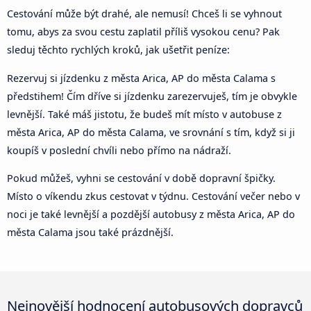
Cestování může být drahé, ale nemusí! Chceš li se vyhnout
tomu, abys za svou cestu zaplatil příliš vysokou cenu? Pak
sleduj těchto rychlých kroků, jak ušetřit peníze:
Rezervuj si jízdenku z města Arica, AP do města Calama s
předstihem! Čím dříve si jízdenku zarezervuješ, tím je obvykle
levnější. Také máš jistotu, že budeš mít místo v autobuse z
města Arica, AP do města Calama, ve srovnání s tím, když si ji
koupíš v poslední chvíli nebo přímo na nádraží.
Pokud můžeš, vyhni se cestování v době dopravní špičky.
Místo o víkendu zkus cestovat v týdnu. Cestování večer nebo v
noci je také levnější a pozdější autobusy z města Arica, AP do
města Calama jsou také prázdnější.
Nejnovější hodnocení autobusových dopravců