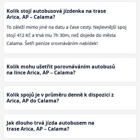
Kolik stojí autobusová jízdenka na trase
Arica, AP – Calama?
To záleží mimo jiné na datu a čase cesty. Nejlevnější spoj
stojí 412 Kč a trvá mu 7h 30m, než dojede do města
Calama. Šetři peníze srovnáváním nabídek!
Kolik mohu ušetřit porovnáváním autobusů
na lince Arica, AP – Calama?
Kolik spojů je v průměru denně k dispozici z
Arica, AP do Calama?
Jak dlouho trvá jízda autobusem na
trase Arica, AP – Calama?