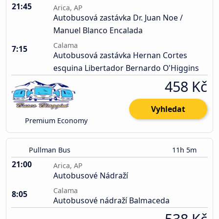
21:45
Arica, AP
Autobusová zastávka Dr. Juan Noe /
Manuel Blanco Encalada
Calama
7:15
Autobusová zastávka Hernan Cortes
esquina Libertador Bernardo O'Higgins
458 Kč
Vyhledat
Premium Economy
Pullman Bus
11h 5m
21:00
Arica, AP
Autobusové Nádraží
Calama
8:05
Autobusové nádraží Balmaceda
538 Kč