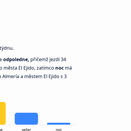
 týdnu.
je
odpoledne,
přičemž jezdí 34
 města El Ejido, zatímco
noc
má
Almería a městem El Ejido s 3