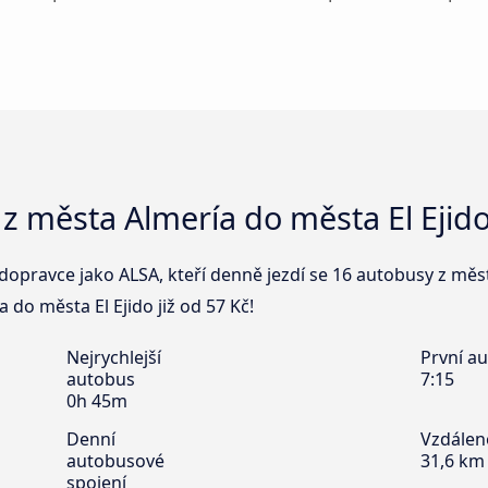
z města Almería do města El Ejid
dopravce jako ALSA, kteří denně jezdí se 16 autobusy z měst
 do města El Ejido již od 57 Kč!
Nejrychlejší
První a
autobus
7:15
0h 45m
Denní
Vzdálen
autobusové
31,6 km
spojení