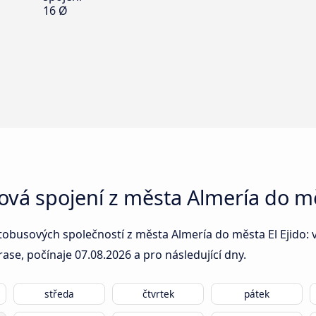
16 Ø
ová spojení z města Almería do mě
tobusových společností z města Almería do města El Ejido: v
rase, počínaje
07.08.2026
a pro následující dny.
středa
čtvrtek
pátek