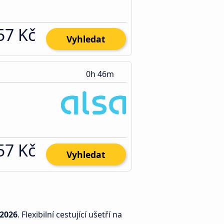
57 Kč
Vyhledat
0h 46m
57 Kč
Vyhledat
.2026
. Flexibilní cestující ušetří na