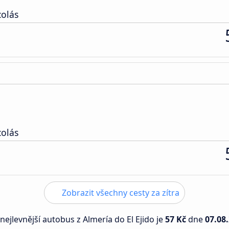
colás
colás
Zobrazit všechny cesty za zítra
 nejlevnější autobus z Almería do El Ejido je
57 Kč
dne
07.08