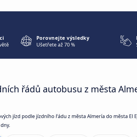
ci
Porovnejte výsledky
větě
Ušetřete až 70 %
dních řádů autobusu z města Alme
ových jízd podle jízdního řádu z města Almería do města El
 dny.