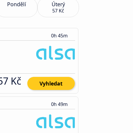
Pondělí
Úterý
57 Kč
0h 45m
57 Kč
Vyhledat
0h 49m