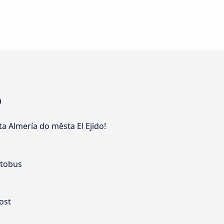
o
a Almería do města El Ejido!
utobus
ost