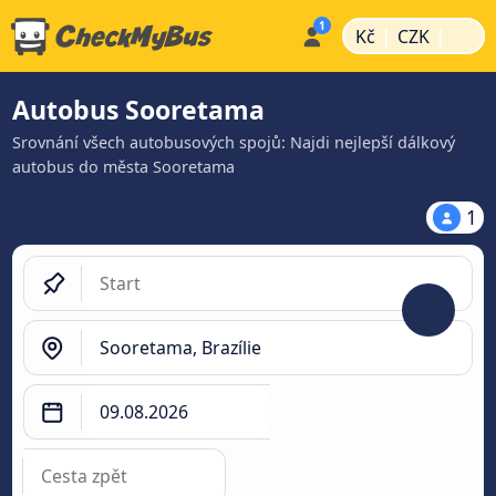
|
|
Kč
CZK
Autobus Sooretama
Srovnání všech autobusových spojů: Najdi nejlepší dálkový
autobus do města Sooretama
1