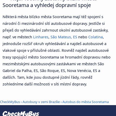
Sooretama a vyhledej dopravní spoje
Některá města blízko města Sooretama mají též spojení s
národní či mezinárodní sítí autobusové dopravy. Jestliže si
přeješ do vyhledávání zahrnout okolní autobusové zastávky,
např. ve městech
Linhares
,
São Mateus, ES
nebo
Colatina
,
jednoduše rozšiř okruh vyhledávání a najdeš autobusové a
vlakové spoje v příslušné oblasti. Rovněž najdeš autobusové
trasy spojující město Sooretama se hromadní dopravou nebo
meziměstskými autobusovými zastávkami ve městech São
Gabriel da Palha, ES, São Roque, ES, Nova Venécia, ES a
dalších. Tam, kde jsou dostupné jízdní řády, rovněž
zohledníme další možnosti v síti místní dopravy.
CheckMyBus
›
Autobusy v zemi Brazílie
› Autobus do města Sooretama