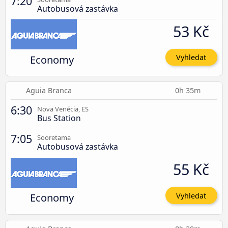
7:20
Autobusová zastávka
53 Kč
Economy
Vyhledat
Aguia Branca
0h 35m
6:30
Nova Venécia, ES
Bus Station
7:05
Sooretama
Autobusová zastávka
55 Kč
Economy
Vyhledat