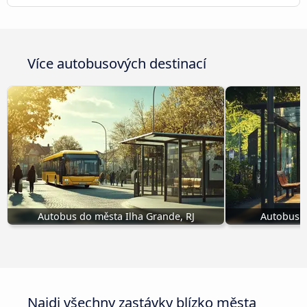
Více autobusových destinací
Autobus do města Ilha Grande, RJ
Autobus d
Najdi všechny zastávky blízko města