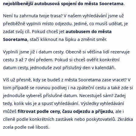
nejoblíbenější autobusová spojení do města Sooretama
.
Není tu zahrnuta tvoje trasa? V našem vyhledávání jsme už
předběžně vyplnili místo odjezdu. Jediné, co musíš udělat, je
zadat svůj cíl. Pokud chceš jet
autobusem do města
Sooretama
, stačí kliknout na šipku a změnit směr.
Vyplnili jsme již i datum cesty. Obecně si většina lidí rezervuje
cestu 3 až 7 dní předem. Pokud si chceš ověřit konkrétní
datum cesty, jednoduše zvol příslušný den v kalendáři.
Víš už přesně, kdy se budeš z města Sooretama zase vracet? V
tom případě se rovnou podívej i na zpáteční cestu a také zde si
jednoduše vybereš příslušné datum. Necestuješ sám? Zadej
tedy, kolik vás je a spusť vyhledávání. Výsledky vyhledávání
můžeš
filtrovat podle ceny, času odjezdu a příjezdu
, ale i
cíleně podle konkrétních zastávek nebo poskytovatelů. Zkrátka
zcela podle své libosti.