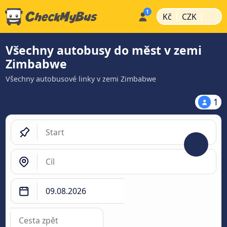
|
|
Kč
CZK
Všechny autobusy do měst v zemi
Zimbabwe
Všechny autobusové linky v zemi Zimbabwe
1