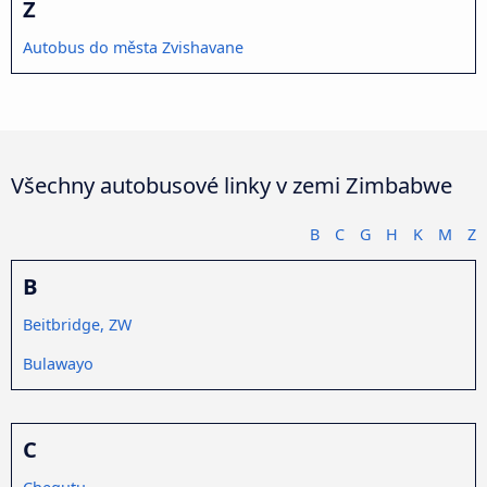
Z
Autobus do města Zvishavane
Všechny autobusové linky v zemi Zimbabwe
B
C
G
H
K
M
Z
B
Beitbridge, ZW
Bulawayo
C