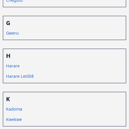
Chegutu
G
Gweru
H
Harare
Harare Letiště
K
Kadoma
Kwekwe