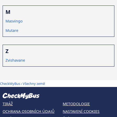
M
Masvingo
Mutare
Z
Zvishavane
CheckMyBus
›
Všechny země
TIRÁŽ
METODOLOGIE
OCHRANA OSOBNÍCH ÚDAJŮ
NASTAVENÍ COOKIES