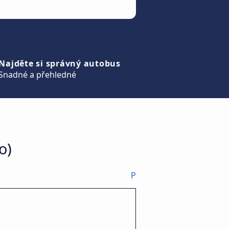
Najděte si správný autobus
Snadné a přehledné
o)
P