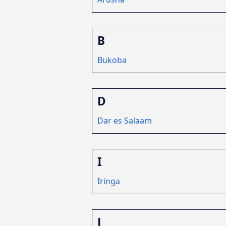
B
Bukoba
D
Dar es Salaam
I
Iringa
J