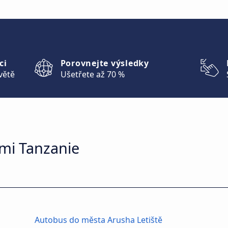
ci
Porovnejte výsledky
větě
Ušetřete až 70 %
mi Tanzanie
Autobus do města Arusha Letiště