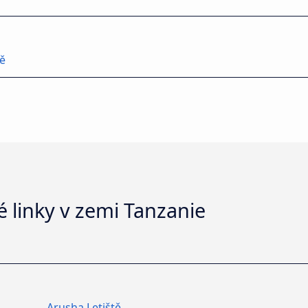
tě
 linky v zemi Tanzanie
Arusha Letiště