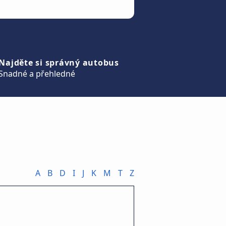
Najděte si správný autobus
Snadné a přehledné
A
B
D
I
J
K
M
T
Z