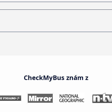
CheckMyBus znám z