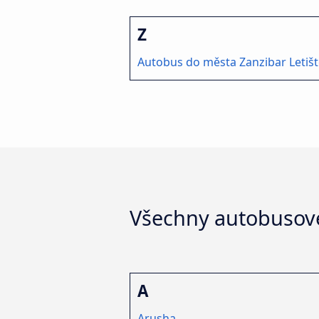
Z
Autobus do města Zanzibar Letiš
Všechny autobusové
A
Arusha