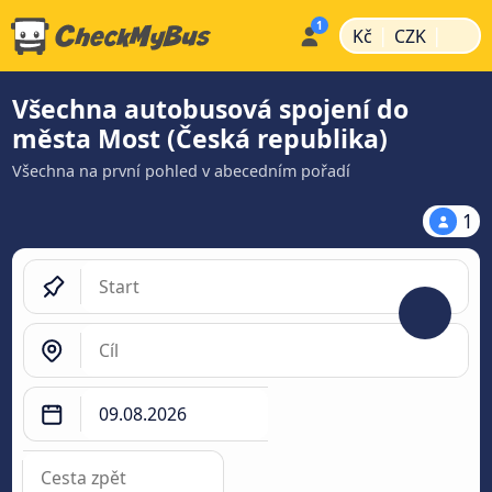
|
|
Kč
CZK
Všechna autobusová spojení do
města Most (Česká republika)
Všechna na první pohled v abecedním pořadí
1