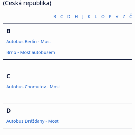
(Česká republika)
B
C
D
H
J
K
L
O
P
V
Z
Č
B
Autobus Berlín - Most
Brno - Most autobusem
C
Autobus Chomutov - Most
D
Autobus Drážďany - Most