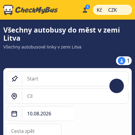
|
|
Kč
CZK
Všechny autobusy do měst v zemi
Litva
Všechny autobusové linky v zemi Litva
1