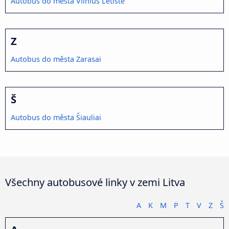
Autobus do města Vilnius Letiště
Z
Autobus do města Zarasai
Š
Autobus do města Šiauliai
Všechny autobusové linky v zemi Litva
A
K
M
P
T
V
Z
Š