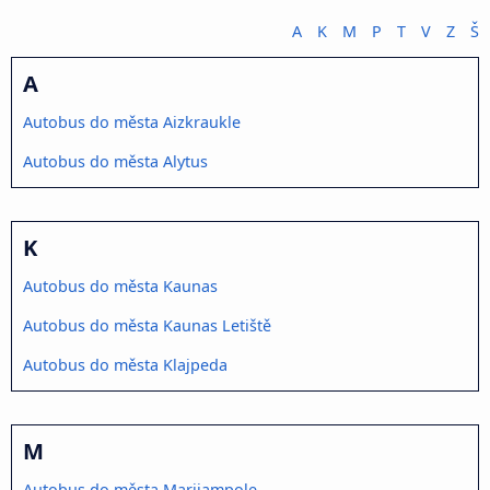
A
K
M
P
T
V
Z
Š
A
Autobus do města Aizkraukle
Autobus do města Alytus
K
Autobus do města Kaunas
Autobus do města Kaunas Letiště
Autobus do města Klajpeda
M
Autobus do města Marijampole