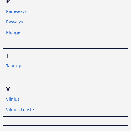
P
Panevezys
Pasvalys
Plungė
T
Tauragė
V
Vilnius
Vilnius Letiště