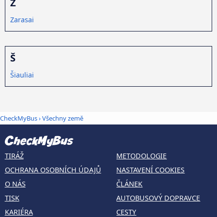
Z
Zarasai
Š
Šiauliai
CheckMyBus
›
Všechny země
TIRÁŽ
METODOLOGIE
OCHRANA OSOBNÍCH ÚDAJŮ
NASTAVENÍ COOKIES
O NÁS
ČLÁNEK
TISK
AUTOBUSOVÝ DOPRAVCE
KARIÉRA
CESTY