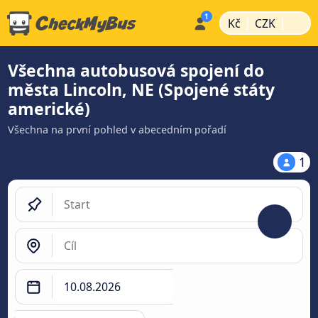
|
|
Kč
CZK
Všechna autobusová spojení do
města Lincoln, NE (Spojené státy
americké)
Všechna na první pohled v abecedním pořadí
1