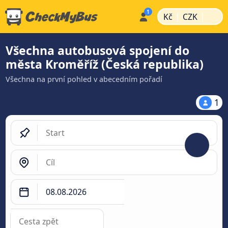
|
|
Kč
CZK
Všechna autobusová spojení do
města Kroměříž (Česká republika)
Všechna na první pohled v abecedním pořadí
1