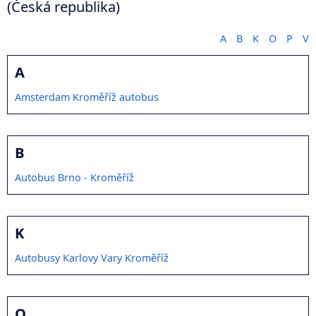
(Česká republika)
A
B
K
O
P
V
A
Amsterdam Kroměříž autobus
B
Autobus Brno - Kroměříž
K
Autobusy Karlovy Vary Kroměříž
O