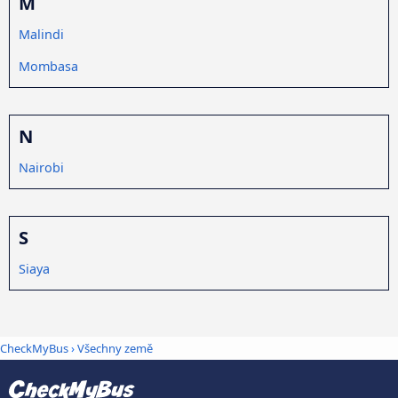
M
Malindi
Mombasa
N
Nairobi
S
Siaya
CheckMyBus
›
Všechny země