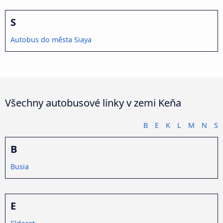
S
Autobus do města Siaya
Všechny autobusové linky v zemi Keňa
B
E
K
L
M
N
S
B
Busia
E