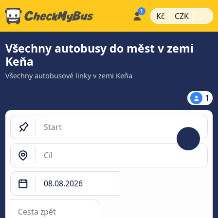
|
|
Kč
CZK
Všechny autobusy do měst v zemi
Keňa
Všechny autobusové linky v zemi Keňa
1