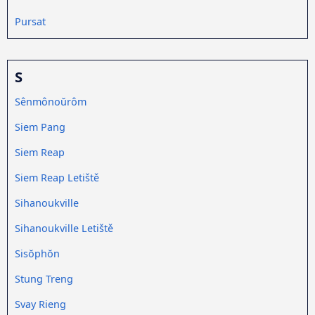
Pursat
S
Sênmônoŭrôm
Siem Pang
Siem Reap
Siem Reap Letiště
Sihanoukville
Sihanoukville Letiště
Sisŏphŏn
Stung Treng
Svay Rieng