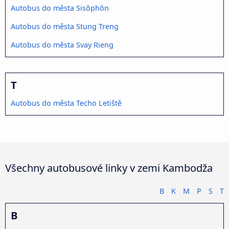
Autobus do města Sisŏphŏn
Autobus do města Stung Treng
Autobus do města Svay Rieng
T
Autobus do města Techo Letiště
Všechny autobusové linky v zemi Kambodža
B
K
M
P
S
T
B