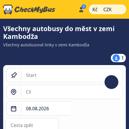
|
|
Kč
CZK
Všechny autobusy do měst v zemi
Kambodža
Všechny autobusové linky v zemi Kambodža
1