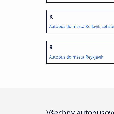
K
Autobus do města Keflavík Letišt
R
Autobus do města Reykjavík
Všechny autobusové 