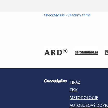
CheckMyBus
›
Všechny země
TIRÁŽ
TISK
METODOLOGIE
AUTOBUSOVÝ DOPR