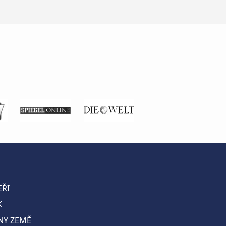
EŘI
K
NY ZEMĚ