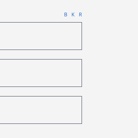
B
K
R