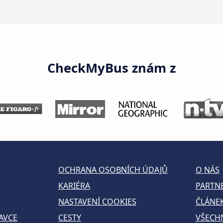
CheckMyBus znám z
OCHRANA OSOBNÍCH ÚDAJŮ
O NÁS
KARIÉRA
PARTN
NASTAVENÍ COOKIES
ČLÁNE
AVCE
CESTY
VŠECH