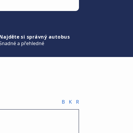
Najděte si správný autobus
Snadné a přehledné
B
K
R