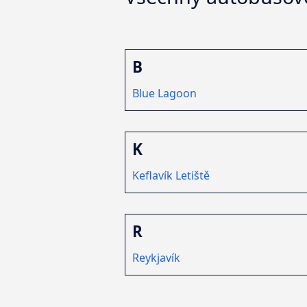
B
Blue Lagoon
K
Keflavík Letiště
R
Reykjavík