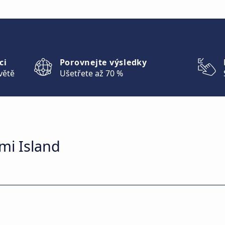
ci
Porovnejte výsledky
větě
Ušetřete až 70 %
mi Island