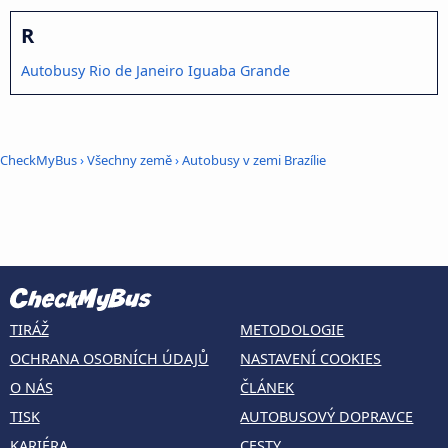
R
Autobusy Rio de Janeiro Iguaba Grande
CheckMyBus
›
Všechny země
›
Autobusy v zemi Brazílie
TIRÁŽ
METODOLOGIE
OCHRANA OSOBNÍCH ÚDAJŮ
NASTAVENÍ COOKIES
O NÁS
ČLÁNEK
TISK
AUTOBUSOVÝ DOPRAVCE
KARIÉRA
CESTY