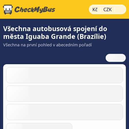
|
|
Kč
CZK
Všechna autobusová spojení do
města Iguaba Grande (Brazílie)
Všechna na první pohled v abecedním pořadí