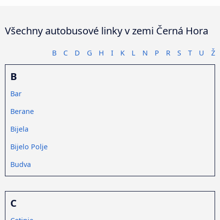
Všechny autobusové linky v zemi Černá Hora
B
C
D
G
H
I
K
L
N
P
R
S
T
U
Ž
B
Bar
Berane
Bijela
Bijelo Polje
Budva
C