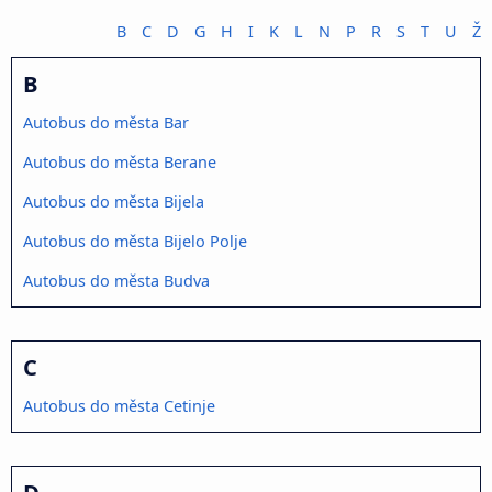
B
C
D
G
H
I
K
L
N
P
R
S
T
U
Ž
B
Autobus do města Bar
Autobus do města Berane
Autobus do města Bijela
Autobus do města Bijelo Polje
Autobus do města Budva
C
Autobus do města Cetinje
D