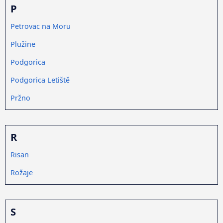
P
Petrovac na Moru
Plužine
Podgorica
Podgorica Letiště
Pržno
R
Risan
Rožaje
S