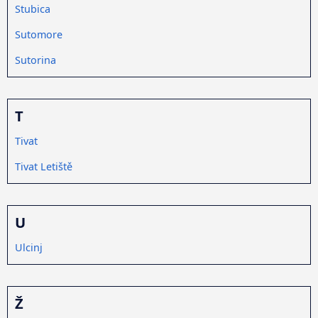
Stubica
Sutomore
Sutorina
T
Tivat
Tivat Letiště
U
Ulcinj
Ž