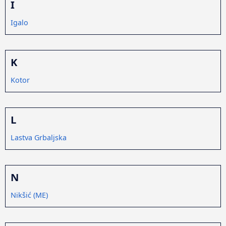
I
Igalo
K
Kotor
L
Lastva Grbaljska
N
Nikšić (ME)