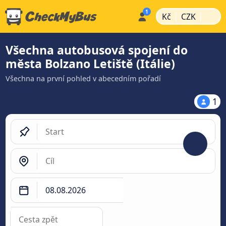
|
|
Kč
CZK
Všechna autobusová spojení do
města Bolzano Letiště (Itálie)
Všechna na první pohled v abecedním pořadí
1