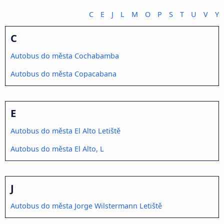
C
E
J
L
M
O
P
S
T
U
V
Y
C
Autobus do města Cochabamba
Autobus do města Copacabana
E
Autobus do města El Alto Letiště
Autobus do města El Alto, L
J
Autobus do města Jorge Wilstermann Letiště