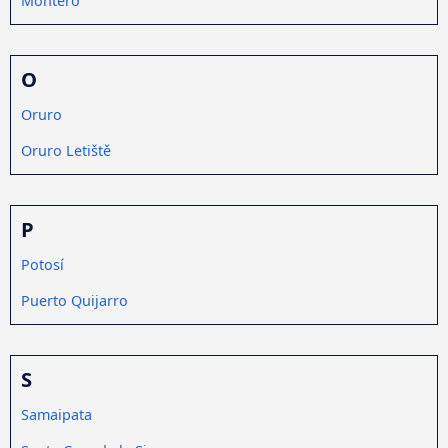
Montero
O
Oruro
Oruro Letiště
P
Potosí
Puerto Quijarro
S
Samaipata