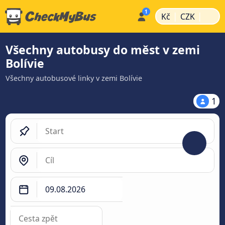
|
|
Kč
CZK
Všechny autobusy do měst v zemi
Bolívie
Všechny autobusové linky v zemi Bolívie
1