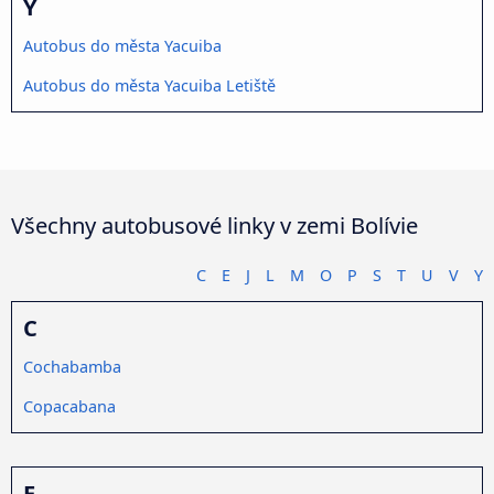
Y
Autobus do města Yacuiba
Autobus do města Yacuiba Letiště
Všechny autobusové linky v zemi Bolívie
C
E
J
L
M
O
P
S
T
U
V
Y
C
Cochabamba
Copacabana
E