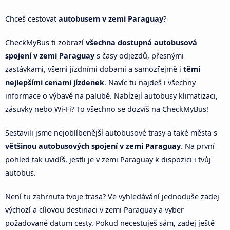
Chceš cestovat
autobusem v zemi Paraguay
?
CheckMyBus ti zobrazí
všechna dostupná autobusová
spojení v zemi Paraguay
s časy odjezdů, přesnými
zastávkami, všemi jízdními dobami a samozřejmě i
těmi
nejlepšími cenami jízdenek
. Navíc tu najdeš i všechny
informace o výbavě na palubě. Nabízejí autobusy klimatizaci,
zásuvky nebo Wi-Fi? To všechno se dozvíš na CheckMyBus!
Sestavili jsme nejoblíbenější autobusové trasy a také města s
většinou autobusových spojení v zemi Paraguay
. Na první
pohled tak uvidíš, jestli je v zemi Paraguay k dispozici i tvůj
autobus.
Není tu zahrnuta tvoje trasa? Ve vyhledávání jednoduše zadej
výchozí a cílovou destinaci v zemi Paraguay a vyber
požadované datum cesty. Pokud necestuješ sám, zadej ještě