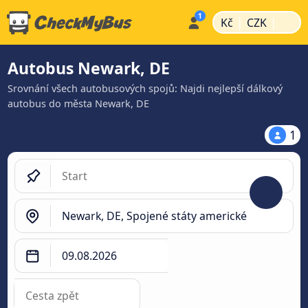
|
|
Kč
CZK
Autobus Newark, DE
Srovnání všech autobusových spojů: Najdi nejlepší dálkový
autobus do města Newark, DE
1