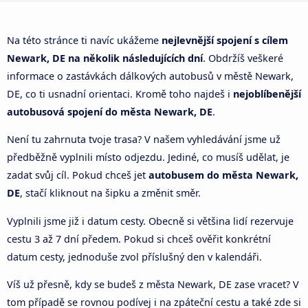
Na této stránce ti navíc ukážeme
nejlevnější spojení s cílem
Newark, DE na několik následujících dní
. Obdržíš veškeré
informace o zastávkách dálkových autobusů v městě Newark,
DE, co ti usnadní orientaci. Kromě toho najdeš i
nejoblíbenější
autobusová spojení do města Newark, DE
.
Není tu zahrnuta tvoje trasa? V našem vyhledávání jsme už
předběžně vyplnili místo odjezdu. Jediné, co musíš udělat, je
zadat svůj cíl. Pokud chceš jet
autobusem do města Newark,
DE
, stačí kliknout na šipku a změnit směr.
Vyplnili jsme již i datum cesty. Obecně si většina lidí rezervuje
cestu 3 až 7 dní předem. Pokud si chceš ověřit konkrétní
datum cesty, jednoduše zvol příslušný den v kalendáři.
Víš už přesně, kdy se budeš z města Newark, DE zase vracet? V
tom případě se rovnou podívej i na zpáteční cestu a také zde si