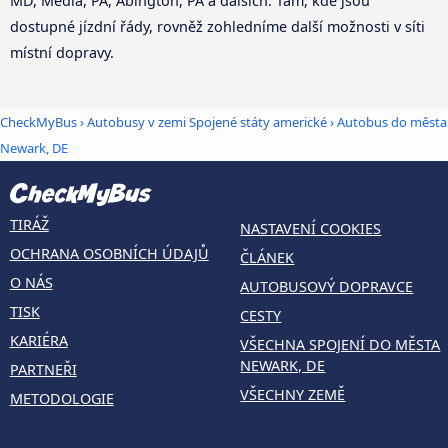
MD, Media, PA, Abington, PA a dalších. Tam, kde jsou
dostupné jízdní řády, rovněž zohledníme další možnosti v síti
místní dopravy.
CheckMyBus
›
Autobusy v zemi Spojené státy americké
› Autobus do města
Newark, DE
TIRÁŽ
NASTAVENÍ COOKIES
OCHRANA OSOBNÍCH ÚDAJŮ
ČLÁNEK
O NÁS
AUTOBUSOVÝ DOPRAVCE
TISK
CESTY
KARIÉRA
VŠECHNA SPOJENÍ DO MĚSTA
NEWARK, DE
PARTNEŘI
VŠECHNY ZEMĚ
METODOLOGIE