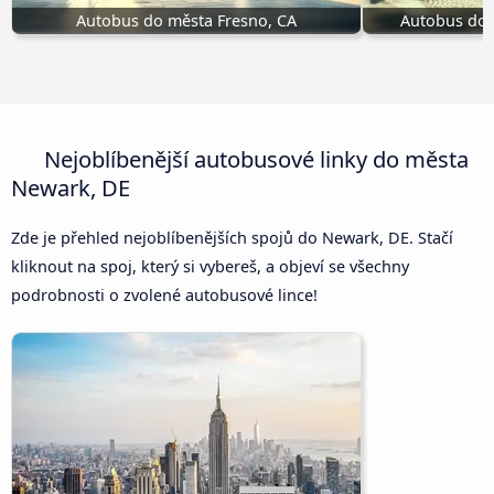
Autobus do města Fresno, CA
Autobus do
Nejoblíbenější autobusové linky do města
Newark, DE
Zde je přehled nejoblíbenějších spojů do Newark, DE. Stačí
kliknout na spoj, který si vybereš, a objeví se všechny
podrobnosti o zvolené autobusové lince!