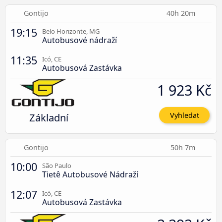
Gontijo
40h 20m
19:15
Belo Horizonte, MG
Autobusové nádraží
11:35
Icó, CE
Autobusová Zastávka
1 923 Kč
Základní
Vyhledat
Gontijo
50h 7m
10:00
São Paulo
Tietê Autobusové Nádraží
12:07
Icó, CE
Autobusová Zastávka