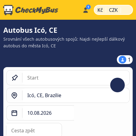
|
|
Kč
CZK
Autobus Icó, CE
Srovnání všech autobusových spojů: Najdi nejlepší dálkový
autobus do města Icó, CE
1