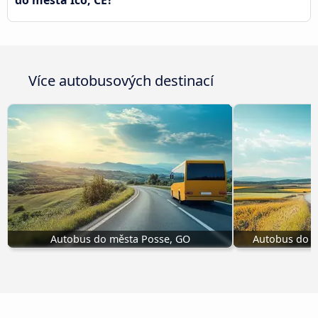
do města Icó, CE?
Více autobusových destinací
Autobus do města Posse, GO
Autobus do 