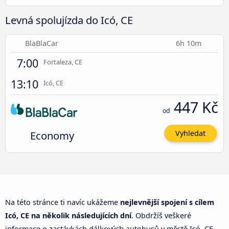
Levná spolujízda do Icó, CE
BlaBlaCar
6h 10m
7:00
Fortaleza, CE
13:10
Icó, CE
447 Kč
od
Economy
Vyhledat
Na této stránce ti navíc ukážeme
nejlevnější spojení s cílem
Icó, CE na několik následujících dní
. Obdržíš veškeré
informace o zastávkách dálkových autobusů v městě Icó, CE,