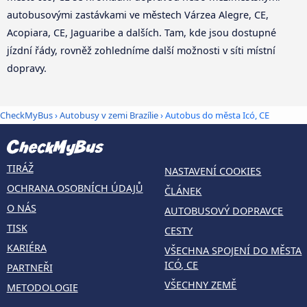
autobusovými zastávkami ve městech Várzea Alegre, CE,
Acopiara, CE, Jaguaribe a dalších. Tam, kde jsou dostupné
jízdní řády, rovněž zohledníme další možnosti v síti místní
dopravy.
CheckMyBus
›
Autobusy v zemi Brazílie
› Autobus do města Icó, CE
TIRÁŽ
NASTAVENÍ COOKIES
OCHRANA OSOBNÍCH ÚDAJŮ
ČLÁNEK
O NÁS
AUTOBUSOVÝ DOPRAVCE
TISK
CESTY
KARIÉRA
VŠECHNA SPOJENÍ DO MĚSTA
ICÓ, CE
PARTNEŘI
VŠECHNY ZEMĚ
METODOLOGIE