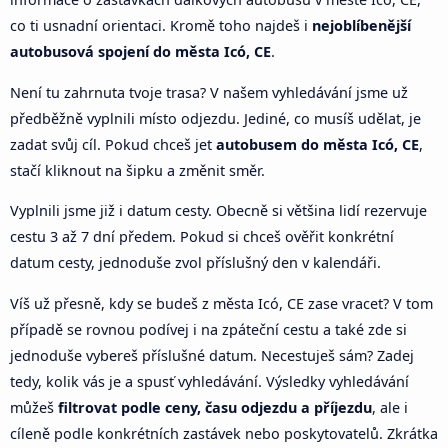
co ti usnadní orientaci. Kromě toho najdeš i
nejoblíbenější
autobusová spojení do města Icó, CE
.
Není tu zahrnuta tvoje trasa? V našem vyhledávání jsme už
předběžně vyplnili místo odjezdu. Jediné, co musíš udělat, je
zadat svůj cíl. Pokud chceš jet
autobusem do města Icó, CE
,
stačí kliknout na šipku a změnit směr.
Vyplnili jsme již i datum cesty. Obecně si většina lidí rezervuje
cestu 3 až 7 dní předem. Pokud si chceš ověřit konkrétní
datum cesty, jednoduše zvol příslušný den v kalendáři.
Víš už přesně, kdy se budeš z města Icó, CE zase vracet? V tom
případě se rovnou podívej i na zpáteční cestu a také zde si
jednoduše vybereš příslušné datum. Necestuješ sám? Zadej
tedy, kolik vás je a spusť vyhledávání. Výsledky vyhledávání
můžeš
filtrovat podle ceny, času odjezdu a příjezdu
, ale i
cíleně podle konkrétních zastávek nebo poskytovatelů. Zkrátka