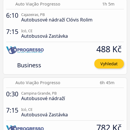
Auto Viação Progresso
1h 5m
6:10
Cajazeiras, PB
Autobusové nádraží Clóvis Rolim
7:15
Icó, CE
Autobusová Zastávka
488 Kč
Business
Vyhledat
Auto Viação Progresso
6h 45m
0:30
Campina Grande, PB
Autobusové nádraží
7:15
Icó, CE
Autobusová Zastávka
782 Kč