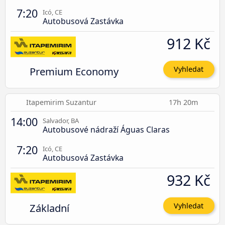
7:20
Icó, CE
Autobusová Zastávka
912 Kč
Premium Economy
Vyhledat
Itapemirim Suzantur
17h 20m
14:00
Salvador, BA
Autobusové nádraží Águas Claras
7:20
Icó, CE
Autobusová Zastávka
932 Kč
Základní
Vyhledat