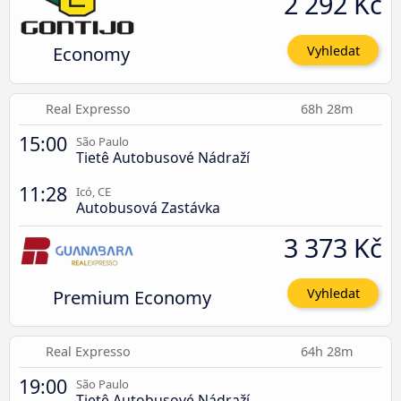
2 292 Kč
Economy
Vyhledat
Real Expresso
68h 28m
15:00
São Paulo
Tietê Autobusové Nádraží
11:28
Icó, CE
Autobusová Zastávka
3 373 Kč
Premium Economy
Vyhledat
Real Expresso
64h 28m
19:00
São Paulo
Tietê Autobusové Nádraží