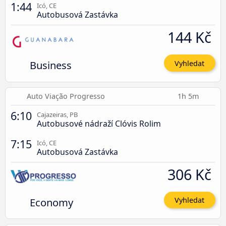
1:44
Icó, CE
Autobusová Zastávka
144 Kč
Business
Vyhledat
Auto Viação Progresso
1h 5m
6:10
Cajazeiras, PB
Autobusové nádraží Clóvis Rolim
7:15
Icó, CE
Autobusová Zastávka
306 Kč
Economy
Vyhledat