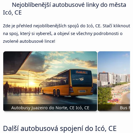
Nejoblíbenější autobusové linky do města
Icó, CE
Zde je přehled nejoblíbenějších spojů do Icó, CE. Stačí kliknout
na spoj, který si vybereš, a objeví se všechny podrobnosti o
zvolené autobusové lince!
Autobusy Juazeiro do Norte, CE Icó, CE
Bus Fo
Další autobusová spojení do Icó, CE