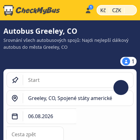
|
|
Kč
CZK
Autobus Greeley, CO
Srovnání všech autobusových spojů: Najdi nejlepší dálkový
autobus do města Greeley, CO
1