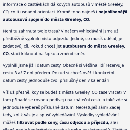
informace o zastávkách dálkových autobusů v městě Greeley,
CO, co ti usnadní orientaci. Kromě toho najdeš i
nejoblíbenější
autobusová spojení do města Greeley, CO
.
Není tu zahrnuta tvoje trasa? V našem vyhledávání jsme už
předběžně vyplnili místo odjezdu. Jediné, co musíš udělat, je
zadat svůj cíl. Pokud chceš jet
autobusem do města Greeley,
CO
, stačí kliknout na šipku a změnit směr.
Vyplnili jsme již i datum cesty. Obecně si většina lidí rezervuje
cestu 3 až 7 dní předem. Pokud si chceš ověřit konkrétní
datum cesty, jednoduše zvol příslušný den v kalendáři.
Víš už přesně, kdy se budeš z města Greeley, CO zase vracet? V
tom případě se rovnou podívej i na zpáteční cestu a také zde si
jednoduše vybereš příslušné datum. Necestuješ sám? Zadej
tedy, kolik vás je a spusť vyhledávání. Výsledky vyhledávání
můžeš
filtrovat podle ceny, času odjezdu a příjezdu
, ale i
cíleně podle konkrétních zastávek nebo poskytovatelů. Zkrátka