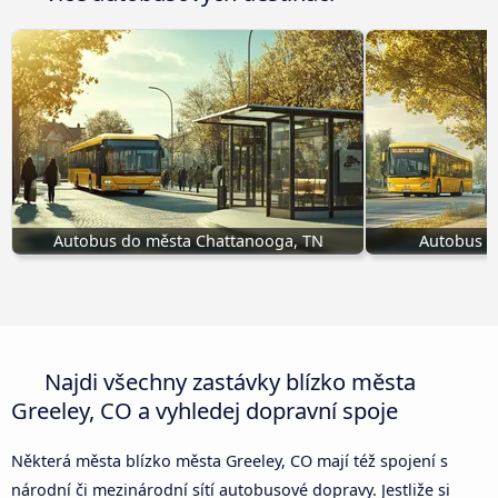
Autobus do města Chattanooga, TN
Autobus do
Najdi všechny zastávky blízko města
Greeley, CO a vyhledej dopravní spoje
Některá města blízko města Greeley, CO mají též spojení s
národní či mezinárodní sítí autobusové dopravy. Jestliže si