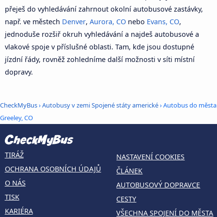
přeješ do vyhledávání zahrnout okolní autobusové zastávky,
např. ve městech
Denver
,
Aurora, CO
nebo
Evans, CO
,
jednoduše rozšiř okruh vyhledávání a najdeš autobusové a
vlakové spoje v příslušné oblasti. Tam, kde jsou dostupné
jízdní řády, rovněž zohledníme další možnosti v síti místní
dopravy.
CheckMyBus
›
Autobusy v zemi Spojené státy americké
› Autobus do města
Greeley, CO
TIRÁŽ
NASTAVENÍ COOKIES
OCHRANA OSOBNÍCH ÚDAJŮ
ČLÁNEK
O NÁS
AUTOBUSOVÝ DOPRAVCE
TISK
CESTY
KARIÉRA
VŠECHNA SPOJENÍ DO MĚSTA