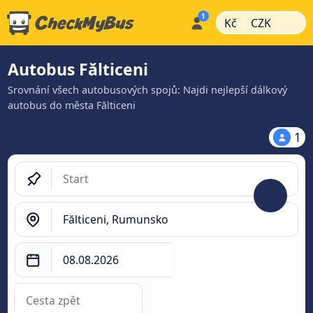
|
|
Kč
CZK
Autobus Fălticeni
Srovnání všech autobusových spojů: Najdi nejlepší dálkový
autobus do města Fălticeni
1