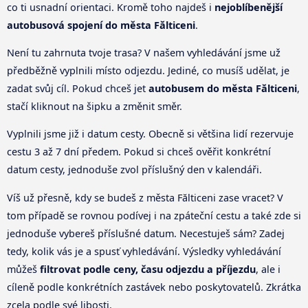
co ti usnadní orientaci. Kromě toho najdeš i
nejoblíbenější
autobusová spojení do města Fălticeni
.
Není tu zahrnuta tvoje trasa? V našem vyhledávání jsme už
předběžně vyplnili místo odjezdu. Jediné, co musíš udělat, je
zadat svůj cíl. Pokud chceš jet
autobusem do města Fălticeni
,
stačí kliknout na šipku a změnit směr.
Vyplnili jsme již i datum cesty. Obecně si většina lidí rezervuje
cestu 3 až 7 dní předem. Pokud si chceš ověřit konkrétní
datum cesty, jednoduše zvol příslušný den v kalendáři.
Víš už přesně, kdy se budeš z města Fălticeni zase vracet? V
tom případě se rovnou podívej i na zpáteční cestu a také zde si
jednoduše vybereš příslušné datum. Necestuješ sám? Zadej
tedy, kolik vás je a spusť vyhledávání. Výsledky vyhledávání
můžeš
filtrovat podle ceny, času odjezdu a příjezdu
, ale i
cíleně podle konkrétních zastávek nebo poskytovatelů. Zkrátka
zcela podle své libosti.