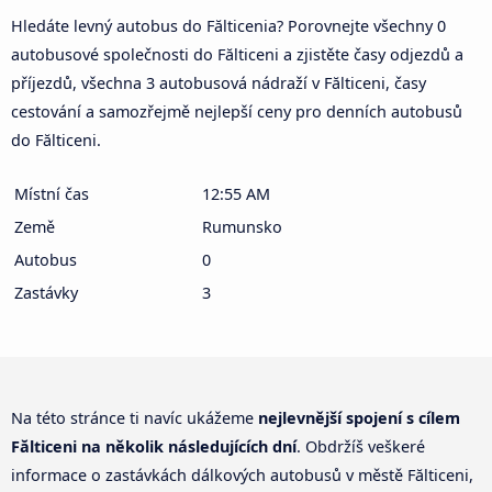
Hledáte levný autobus do Fălticenia? Porovnejte všechny 0
autobusové společnosti do Fălticeni a zjistěte časy odjezdů a
příjezdů, všechna 3 autobusová nádraží v Fălticeni, časy
cestování a samozřejmě nejlepší ceny pro denních autobusů
do Fălticeni.
Místní čas
12:55 AM
Země
Rumunsko
Autobus
0
Zastávky
3
Na této stránce ti navíc ukážeme
nejlevnější spojení s cílem
Fălticeni na několik následujících dní
. Obdržíš veškeré
informace o zastávkách dálkových autobusů v městě Fălticeni,