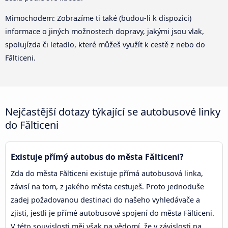
Mimochodem: Zobrazíme ti také (budou-li k dispozici)
informace o jiných možnostech dopravy, jakými jsou vlak,
spolujízda či letadlo, které můžeš využít k cestě z nebo do
Fălticeni.
Nejčastější dotazy týkající se autobusové linky
do Fălticeni
Existuje přímý autobus do města Fălticeni?
Zda do města Fălticeni existuje přímá autobusová linka,
závisí na tom, z jakého města cestuješ. Proto jednoduše
zadej požadovanou destinaci do našeho vyhledávače a
zjisti, jestli je přímé autobusové spojení do města Fălticeni.
V této souvislosti měj však na vědomí, že v závislosti na