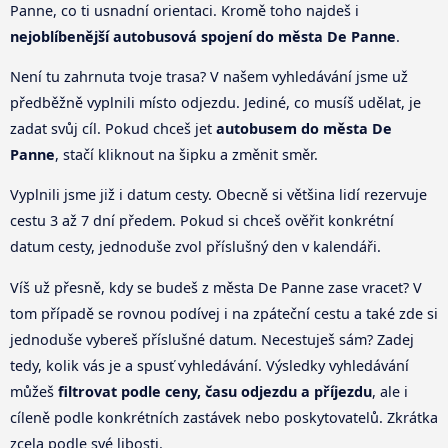
Panne, co ti usnadní orientaci. Kromě toho najdeš i
nejoblíbenější autobusová spojení do města De Panne
.
Není tu zahrnuta tvoje trasa? V našem vyhledávání jsme už
předběžně vyplnili místo odjezdu. Jediné, co musíš udělat, je
zadat svůj cíl. Pokud chceš jet
autobusem do města De
Panne
, stačí kliknout na šipku a změnit směr.
Vyplnili jsme již i datum cesty. Obecně si většina lidí rezervuje
cestu 3 až 7 dní předem. Pokud si chceš ověřit konkrétní
datum cesty, jednoduše zvol příslušný den v kalendáři.
Víš už přesně, kdy se budeš z města De Panne zase vracet? V
tom případě se rovnou podívej i na zpáteční cestu a také zde si
jednoduše vybereš příslušné datum. Necestuješ sám? Zadej
tedy, kolik vás je a spusť vyhledávání. Výsledky vyhledávání
můžeš
filtrovat podle ceny, času odjezdu a příjezdu
, ale i
cíleně podle konkrétních zastávek nebo poskytovatelů. Zkrátka
zcela podle své libosti.