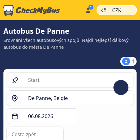
|
|
Kč
CZK
Autobus De Panne
Srovnání všech autobusových spojů: Najdi nejlepší dálkový
autobus do města De Panne
1