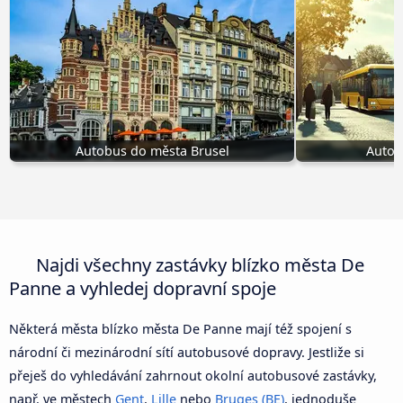
Autobus do města Brusel
Autob
Najdi všechny zastávky blízko města De
Panne a vyhledej dopravní spoje
Některá města blízko města De Panne mají též spojení s
národní či mezinárodní sítí autobusové dopravy. Jestliže si
přeješ do vyhledávání zahrnout okolní autobusové zastávky,
např. ve městech
Gent
,
Lille
nebo
Bruges (BE)
, jednoduše