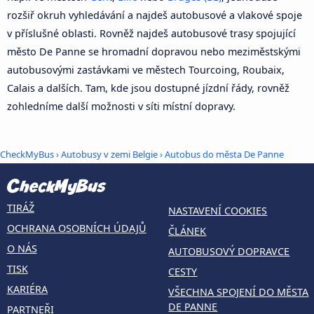
rozšiř okruh vyhledávání a najdeš autobusové a vlakové spoje
v příslušné oblasti. Rovněž najdeš autobusové trasy spojující
město De Panne se hromadní dopravou nebo meziměstskými
autobusovými zastávkami ve městech Tourcoing, Roubaix,
Calais a dalších. Tam, kde jsou dostupné jízdní řády, rovněž
zohledníme další možnosti v síti místní dopravy.
CheckMyBus
›
Autobusy v zemi Belgie
› Autobus do města De Panne
TIRÁŽ
NASTAVENÍ COOKIES
OCHRANA OSOBNÍCH ÚDAJŮ
ČLÁNEK
O NÁS
AUTOBUSOVÝ DOPRAVCE
TISK
CESTY
KARIÉRA
VŠECHNA SPOJENÍ DO MĚSTA
DE PANNE
PARTNEŘI